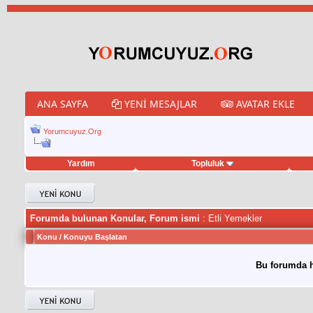
ANA SAYFA
YENI MESAJLAR
AVATAR EKLE
Yorumcuyuz.Org
Yardım
Topluluk
weet hilesi
Forumda bulunan Konular, Forum ismi
: Etli Yemekler
Konu
/
Konuyu Başlatan
Bu forumda h