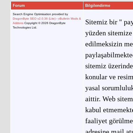
Forum
Bilgilendirme
Search Engine Optimisation provided by
DragonByte SEO v2.0.36 (Lite)
-
vBulletin Mods &
Sitemiz bir " pay
Addons
Copyright © 2026 DragonByte
Technologies Ltd.
yüzden sitemize 
edilmeksizin me
paylaşabilmekted
sitemiz üzerinde
konular ve resi
yasal sorumluluk
aittir. Web site
kabul etmemekted
faaliyet görülm
adresine mail at