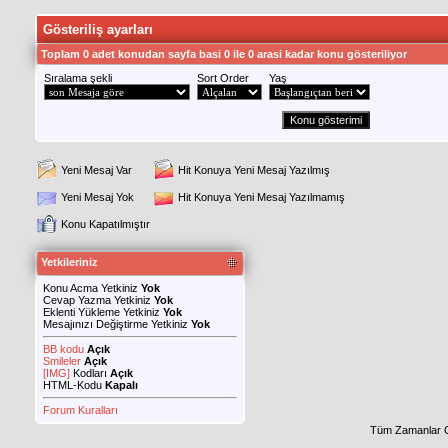
Gösteriliş ayarları
Toplam 0 adet konudan sayfa basi 0 ile 0 arasi kadar konu gösteriliyor
Sıralama şekli
Sort Order
Yaş
Yeni Mesaj Var
Hit Konuya Yeni Mesaj Yazılmış
Yeni Mesaj Yok
Hit Konuya Yeni Mesaj Yazılmamış
Konu Kapatılmıştır
Yetkileriniz
Konu Acma Yetkiniz
Yok
Cevap Yazma Yetkiniz
Yok
Eklenti Yükleme Yetkiniz
Yok
Mesajınızı Değiştirme Yetkiniz
Yok
BB kodu
Açık
Smileler
Açık
[IMG]
Kodları
Açık
HTML-Kodu
Kapalı
Forum Kuralları
Tüm Zamanlar 