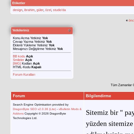
Etiketler
design
,
ibrahim
,
güler
,
özel
,
studio’da
«
önc
Yetkileriniz
Konu Acma Yetkiniz
Yok
Cevap Yazma Yetkiniz
Yok
Eklenti Yükleme Yetkiniz
Yok
Mesajınızı Değiştirme Yetkiniz
Yok
BB kodu
Açık
Smileler
Açık
[IMG]
Kodları
Açık
HTML-Kodu
Kapalı
Forum Kuralları
Tüm Zamanlar 
Forum
Bilgilendirme
Search Engine Optimisation provided by
DragonByte SEO v2.0.36 (Lite)
-
vBulletin Mods &
Sitemiz bir " pay
Addons
Copyright © 2026 DragonByte
Technologies Ltd.
yüzden sitemize 