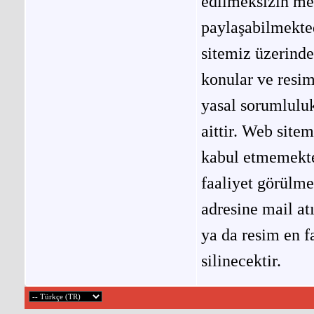
edilmeksizin me
paylaşabilmekted
sitemiz üzerinde
konular ve resi
yasal sorumluluk
aittir. Web site
kabul etmemekted
faaliyet görülm
adresine mail at
ya da resim en f
silinecektir.