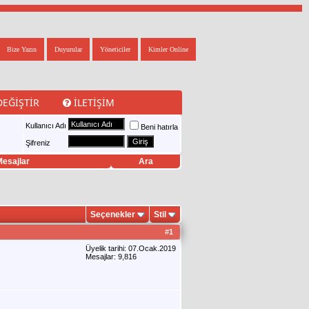
Bize Yazın
Duyurular
Yöneticiler
Kimler Online
DEĞIŞTIR
İLETIŞIM
Kullanıcı Adı
Beni hatırla
Şifreniz
esajlar
Ara
Seçenekler
Stil
#
1
Üyelik tarihi: 07.Ocak.2019
Mesajlar: 9,816