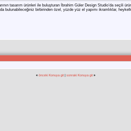
ının tasarım ürünleri ile buluşturan İbrahim Güler Design Studio’da seçili ür
a bulunabileceğiniz birbirinden özel, yüzde yüz el yapımı ikramlıklar, heykel
«
önceki Konuya git
|
sonraki Konuya git
»