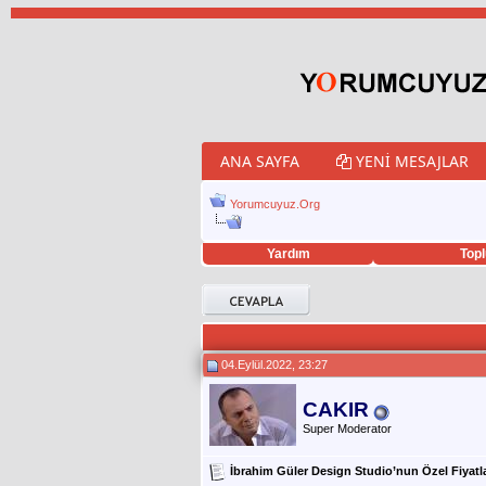
ANA SAYFA
YENI MESAJLAR
Yorumcuyuz.Org
Yardım
Topl
porno izle
twitter retweet hilesi
04.Eylül.2022, 23:27
CAKIR
Super Moderator
İbrahim Güler Design Studio’nun Özel Fiyatl