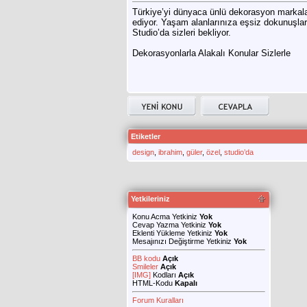
Türkiye’yi dünyaca ünlü dekorasyon markalar
ediyor. Yaşam alanlarınıza eşsiz dokunuşlard
Studio’da sizleri bekliyor.
Dekorasyonlarla Alakalı Konular Sizlerle
Etiketler
design
,
ibrahim
,
güler
,
özel
,
studio’da
Yetkileriniz
Konu Acma Yetkiniz
Yok
Cevap Yazma Yetkiniz
Yok
Eklenti Yükleme Yetkiniz
Yok
Mesajınızı Değiştirme Yetkiniz
Yok
BB kodu
Açık
Smileler
Açık
[IMG]
Kodları
Açık
HTML-Kodu
Kapalı
Forum Kuralları