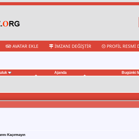
AVATAR EKLE
İMZANI DEĞIŞTIR
PROFIL RESMI 
uluk
Ajanda
Bugünki M
arını Kaçırmayın