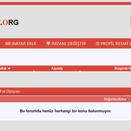
AVATAR EKLE
İMZANI DEĞIŞTIR
PROFIL RESMI 
uluk
Ajanda
Bugünki M
 Fal Dünyası
Değerlendirme
Bu forumda henüz herhangi bir konu bulunmuyor.