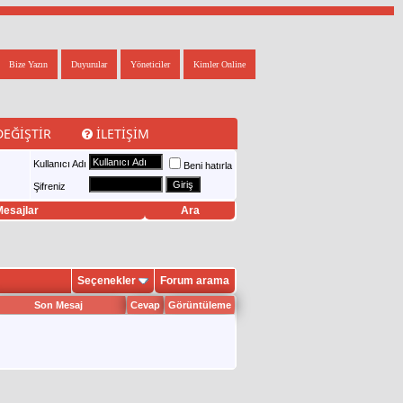
Bize Yazın
Duyurular
Yöneticiler
Kimler Online
DEĞIŞTIR
İLETIŞIM
Kullanıcı Adı
Beni hatırla
Şifreniz
esajlar
Ara
Seçenekler
Forum arama
Son Mesaj
Cevap
Görüntüleme