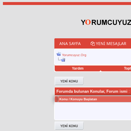
ANA SAYFA
YENI MESAJLAR
Yorumcuyuz.Org
Yardım
Topl
porno izle
twitter retweet hilesi
Forumda bulunan Konular, Forum ismi
:
Konu
/
Konuyu Başlatan