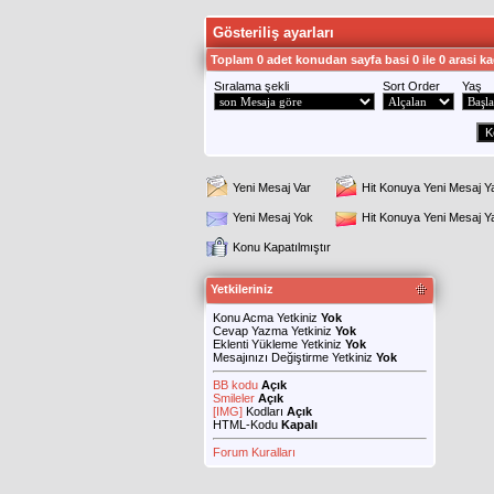
Gösteriliş ayarları
Toplam 0 adet konudan sayfa basi 0 ile 0 arasi ka
Sıralama şekli
Sort Order
Yaş
Yeni Mesaj Var
Hit Konuya Yeni Mesaj Y
Yeni Mesaj Yok
Hit Konuya Yeni Mesaj 
Konu Kapatılmıştır
Yetkileriniz
Konu Acma Yetkiniz
Yok
Cevap Yazma Yetkiniz
Yok
Eklenti Yükleme Yetkiniz
Yok
Mesajınızı Değiştirme Yetkiniz
Yok
BB kodu
Açık
Smileler
Açık
[IMG]
Kodları
Açık
HTML-Kodu
Kapalı
Forum Kuralları