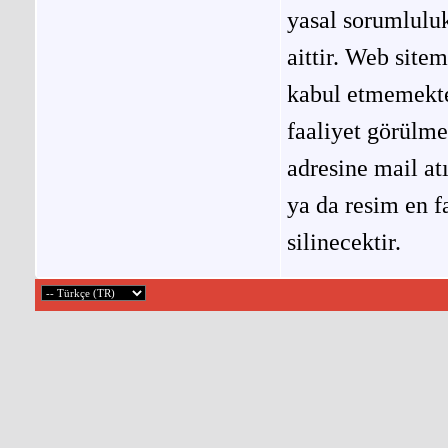
yasal sorumluluk
aittir. Web site
kabul etmemekted
faaliyet görülm
adresine mail at
ya da resim en f
silinecektir.