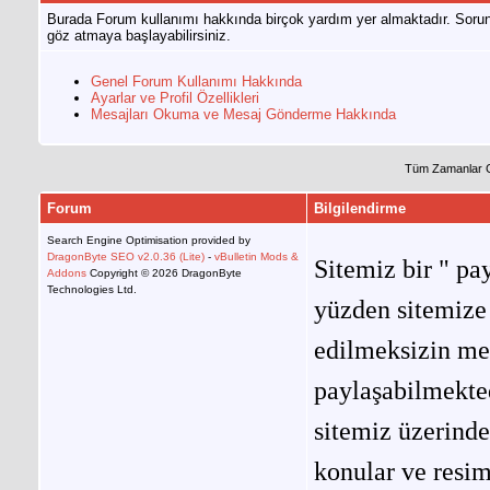
Burada Forum kullanımı hakkında birçok yardım yer almaktadır. Sorun
göz atmaya başlayabilirsiniz.
Genel Forum Kullanımı Hakkında
Ayarlar ve Profil Özellikleri
Mesajları Okuma ve Mesaj Gönderme Hakkında
Tüm Zamanlar 
Forum
Bilgilendirme
Search Engine Optimisation provided by
DragonByte SEO v2.0.36 (Lite)
-
vBulletin Mods &
Sitemiz bir " pay
Addons
Copyright © 2026 DragonByte
Technologies Ltd.
yüzden sitemize 
edilmeksizin me
paylaşabilmekted
sitemiz üzerinde
konular ve resi