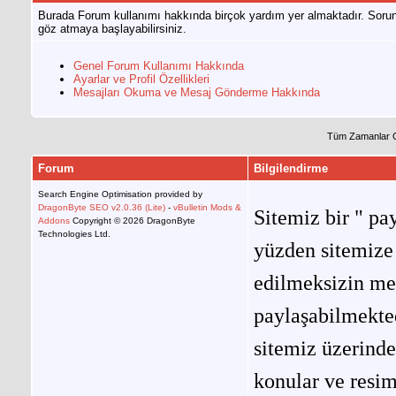
Burada Forum kullanımı hakkında birçok yardım yer almaktadır. Sorun
göz atmaya başlayabilirsiniz.
Genel Forum Kullanımı Hakkında
Ayarlar ve Profil Özellikleri
Mesajları Okuma ve Mesaj Gönderme Hakkında
Tüm Zamanlar 
Forum
Bilgilendirme
Search Engine Optimisation provided by
DragonByte SEO v2.0.36 (Lite)
-
vBulletin Mods &
Sitemiz bir " pay
Addons
Copyright © 2026 DragonByte
Technologies Ltd.
yüzden sitemize 
edilmeksizin me
paylaşabilmekted
sitemiz üzerinde
konular ve resi