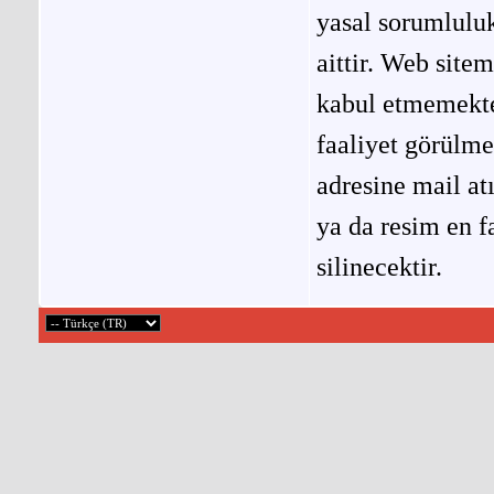
yasal sorumluluk
aittir. Web site
kabul etmemekted
faaliyet görülm
adresine mail at
ya da resim en f
silinecektir.