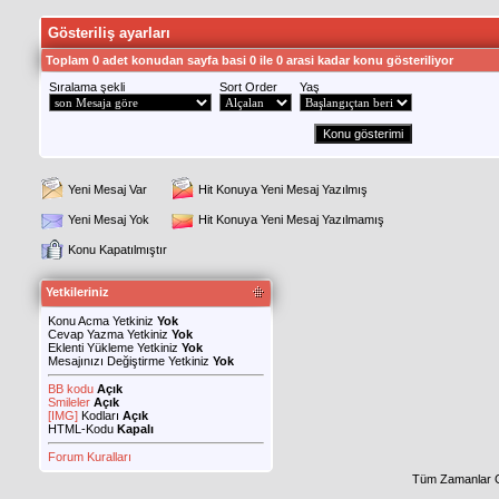
Gösteriliş ayarları
Toplam 0 adet konudan sayfa basi 0 ile 0 arasi kadar konu gösteriliyor
Sıralama şekli
Sort Order
Yaş
Yeni Mesaj Var
Hit Konuya Yeni Mesaj Yazılmış
Yeni Mesaj Yok
Hit Konuya Yeni Mesaj Yazılmamış
Konu Kapatılmıştır
Yetkileriniz
Konu Acma Yetkiniz
Yok
Cevap Yazma Yetkiniz
Yok
Eklenti Yükleme Yetkiniz
Yok
Mesajınızı Değiştirme Yetkiniz
Yok
BB kodu
Açık
Smileler
Açık
[IMG]
Kodları
Açık
HTML-Kodu
Kapalı
Forum Kuralları
Tüm Zamanlar 