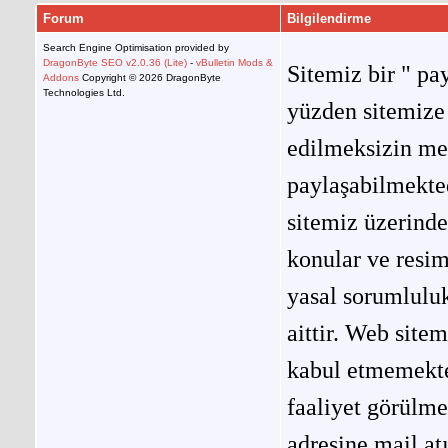
Forum
Bilgilendirme
Search Engine Optimisation provided by
DragonByte SEO v2.0.36 (Lite)
-
vBulletin Mods &
Sitemiz bir " pay
Addons
Copyright © 2026 DragonByte
Technologies Ltd.
yüzden sitemize 
edilmeksizin me
paylaşabilmekted
sitemiz üzerinde
konular ve resi
yasal sorumluluk
aittir. Web site
kabul etmemekted
faaliyet görülm
adresine mail at