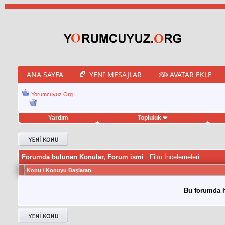
ANA SAYFA
YENI MESAJLAR
AVATAR EKLE
Yorumcuyuz.Org
Yardım
Topluluk
weet hilesi
Forumda bulunan Konular, Forum ismi
: Film İncelemeleri
Konu
/
Konuyu Başlatan
Bu forumda h