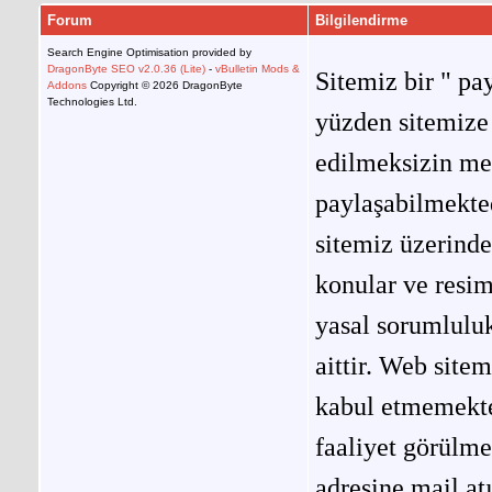
Forum
Bilgilendirme
Search Engine Optimisation provided by
DragonByte SEO v2.0.36 (Lite)
-
vBulletin Mods &
Sitemiz bir " pay
Addons
Copyright © 2026 DragonByte
Technologies Ltd.
yüzden sitemize 
edilmeksizin me
paylaşabilmekted
sitemiz üzerinde
konular ve resi
yasal sorumluluk
aittir. Web site
kabul etmemekted
faaliyet görülm
adresine mail at