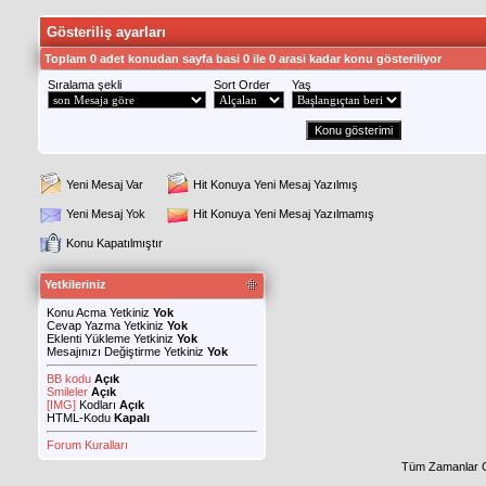
Gösteriliş ayarları
Toplam 0 adet konudan sayfa basi 0 ile 0 arasi kadar konu gösteriliyor
Sıralama şekli
Sort Order
Yaş
Yeni Mesaj Var
Hit Konuya Yeni Mesaj Yazılmış
Yeni Mesaj Yok
Hit Konuya Yeni Mesaj Yazılmamış
Konu Kapatılmıştır
Yetkileriniz
Konu Acma Yetkiniz
Yok
Cevap Yazma Yetkiniz
Yok
Eklenti Yükleme Yetkiniz
Yok
Mesajınızı Değiştirme Yetkiniz
Yok
BB kodu
Açık
Smileler
Açık
[IMG]
Kodları
Açık
HTML-Kodu
Kapalı
Forum Kuralları
Tüm Zamanlar 