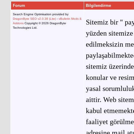
Forum
Bilgilendirme
Search Engine Optimisation provided by
DragonByte SEO v2.0.36 (Lite)
-
vBulletin Mods &
Sitemiz bir " pay
Addons
Copyright © 2026 DragonByte
Technologies Ltd.
yüzden sitemize 
edilmeksizin me
paylaşabilmekted
sitemiz üzerinde
konular ve resi
yasal sorumluluk
aittir. Web site
kabul etmemekted
faaliyet görülm
adresine mail at