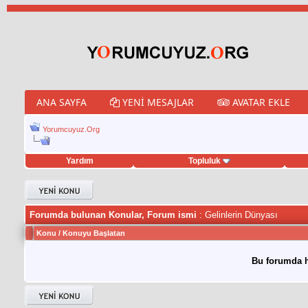
ANA SAYFA
YENI MESAJLAR
AVATAR EKLE
Yorumcuyuz.Org
Yardım
Topluluk
weet hilesi
Forumda bulunan Konular, Forum ismi
: Gelinlerin Dünyası
Konu
/
Konuyu Başlatan
Bu forumda h