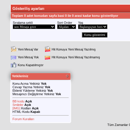
Gösteriliş ayarları
Toplam 0 adet konudan sayfa basi 0 ile 0 arasi kadar konu gösteriliyor
Sıralama şekli
Sort Order
Yaş
Yeni Mesaj Var
Hit Konuya Yeni Mesaj Yazılmış
Yeni Mesaj Yok
Hit Konuya Yeni Mesaj Yazılmamış
Konu Kapatılmıştır
Yetkileriniz
Konu Acma Yetkiniz
Yok
Cevap Yazma Yetkiniz
Yok
Eklenti Yükleme Yetkiniz
Yok
Mesajınızı Değiştirme Yetkiniz
Yok
BB kodu
Açık
Smileler
Açık
[IMG]
Kodları
Açık
HTML-Kodu
Kapalı
Forum Kuralları
Tüm Zamanlar 