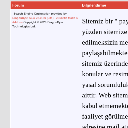
Forum
Bilgilendirme
Search Engine Optimisation provided by
DragonByte SEO v2.0.36 (Lite)
-
vBulletin Mods &
Sitemiz bir " pay
Addons
Copyright © 2026 DragonByte
Technologies Ltd.
yüzden sitemize 
edilmeksizin me
paylaşabilmekted
sitemiz üzerinde
konular ve resi
yasal sorumluluk
aittir. Web site
kabul etmemekted
faaliyet görülm
adresine mail at