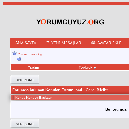
ANA SAYFA
YENI MESAJLAR
AVATAR EKLE
Yorumcuyuz.Org
Yardım
Topluluk
weet hilesi
Forumda bulunan Konular, Forum ismi
: Genel Bilgiler
Konu
/
Konuyu Başlatan
Bu forumda h