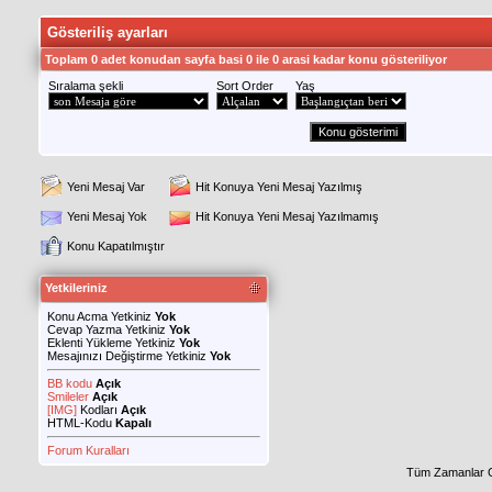
Gösteriliş ayarları
Toplam 0 adet konudan sayfa basi 0 ile 0 arasi kadar konu gösteriliyor
Sıralama şekli
Sort Order
Yaş
Yeni Mesaj Var
Hit Konuya Yeni Mesaj Yazılmış
Yeni Mesaj Yok
Hit Konuya Yeni Mesaj Yazılmamış
Konu Kapatılmıştır
Yetkileriniz
Konu Acma Yetkiniz
Yok
Cevap Yazma Yetkiniz
Yok
Eklenti Yükleme Yetkiniz
Yok
Mesajınızı Değiştirme Yetkiniz
Yok
BB kodu
Açık
Smileler
Açık
[IMG]
Kodları
Açık
HTML-Kodu
Kapalı
Forum Kuralları
Tüm Zamanlar 