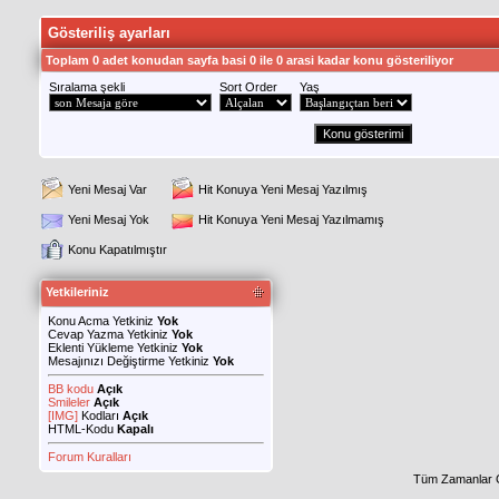
Gösteriliş ayarları
Toplam 0 adet konudan sayfa basi 0 ile 0 arasi kadar konu gösteriliyor
Sıralama şekli
Sort Order
Yaş
Yeni Mesaj Var
Hit Konuya Yeni Mesaj Yazılmış
Yeni Mesaj Yok
Hit Konuya Yeni Mesaj Yazılmamış
Konu Kapatılmıştır
Yetkileriniz
Konu Acma Yetkiniz
Yok
Cevap Yazma Yetkiniz
Yok
Eklenti Yükleme Yetkiniz
Yok
Mesajınızı Değiştirme Yetkiniz
Yok
BB kodu
Açık
Smileler
Açık
[IMG]
Kodları
Açık
HTML-Kodu
Kapalı
Forum Kuralları
Tüm Zamanlar 