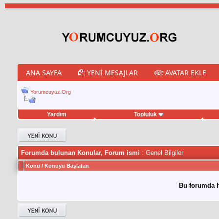
ANA SAYFA
YENI MESAJLAR
AVATAR EKLE
Yorumcuyuz.Org
Yardım
Topluluk
weet hilesi
Forumda bulunan Konular, Forum ismi
: Genel Bilgiler
Konu
/
Konuyu Başlatan
Bu forumda h