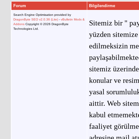
Forum
Bilgilendirme
Search Engine Optimisation provided by
DragonByte SEO v2.0.36 (Lite)
-
vBulletin Mods &
Sitemiz bir " pay
Addons
Copyright © 2026 DragonByte
Technologies Ltd.
yüzden sitemize 
edilmeksizin me
paylaşabilmekted
sitemiz üzerinde
konular ve resi
yasal sorumluluk
aittir. Web site
kabul etmemekted
faaliyet görülm
adresine mail at