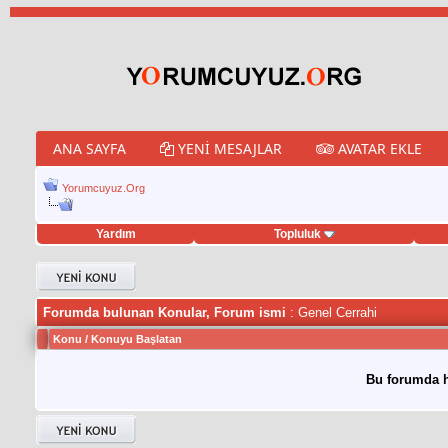
ANA SAYFA
YENI MESAJLAR
AVATAR EKLE
Yorumcuyuz.Org
Yardım
Topluluk
tweet hilesi
Forumda bulunan Konular, Forum ismi
: Genel Cerrahi
Konu
/
Konuyu Başlatan
Bu forumda h