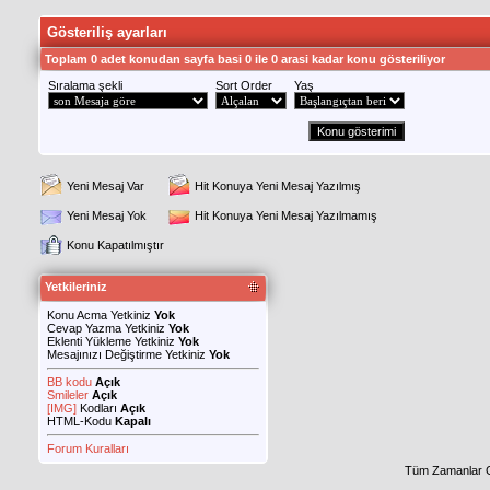
Gösteriliş ayarları
Toplam 0 adet konudan sayfa basi 0 ile 0 arasi kadar konu gösteriliyor
Sıralama şekli
Sort Order
Yaş
Yeni Mesaj Var
Hit Konuya Yeni Mesaj Yazılmış
Yeni Mesaj Yok
Hit Konuya Yeni Mesaj Yazılmamış
Konu Kapatılmıştır
Yetkileriniz
Konu Acma Yetkiniz
Yok
Cevap Yazma Yetkiniz
Yok
Eklenti Yükleme Yetkiniz
Yok
Mesajınızı Değiştirme Yetkiniz
Yok
BB kodu
Açık
Smileler
Açık
[IMG]
Kodları
Açık
HTML-Kodu
Kapalı
Forum Kuralları
Tüm Zamanlar 