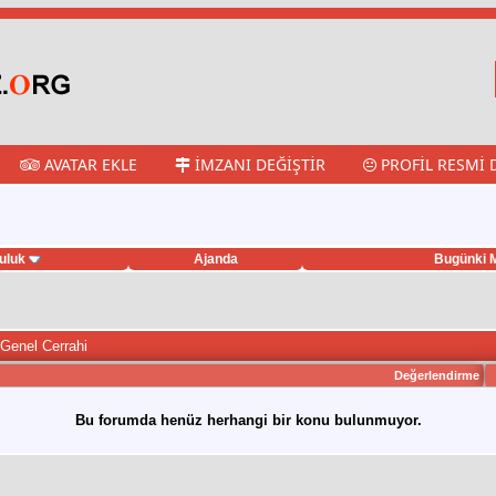
AVATAR EKLE
İMZANI DEĞIŞTIR
PROFIL RESMI 
uluk
Ajanda
Bugünki M
 Genel Cerrahi
Değerlendirme
Bu forumda henüz herhangi bir konu bulunmuyor.