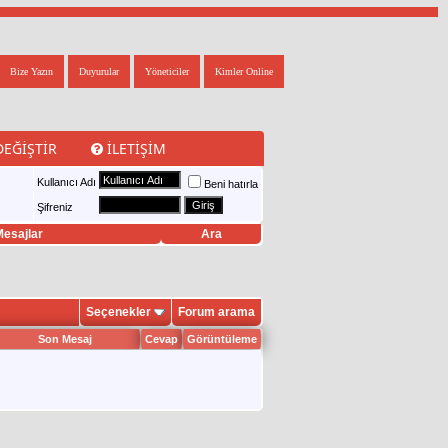
Bize Yazın
Duyurular
Yöneticiler
Kimler Online
DEĞIŞTIR
İLETIŞIM
Kullanıcı Adı
Beni hatırla
Şifreniz
esajlar
Ara
Seçenekler
Forum arama
Son Mesaj
Cevap
Görüntüleme