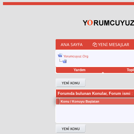
ANA SAYFA
YENI MESAJLAR
Yorumcuyuz.Org
Yardım
Topl
porno izle
twitter retweet hilesi
Forumda bulunan Konular, Forum ismi
:
Konu
/
Konuyu Başlatan