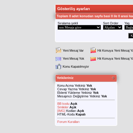
Gösteriliş ayarları
Toplam 0 adet konudan sayfa basi 0 ile 0 arasi ka
Sıralama şekli
Sort Order
Yaş
Yeni Mesaj Var
Hit Konuya Yeni Mesaj Y
Yeni Mesaj Yok
Hit Konuya Yeni Mesaj 
Konu Kapatılmıştır
Yetkileriniz
Konu Acma Yetkiniz
Yok
Cevap Yazma Yetkiniz
Yok
Eklenti Yükleme Yetkiniz
Yok
Mesajınızı Değiştirme Yetkiniz
Yok
BB kodu
Açık
Smileler
Açık
[IMG]
Kodları
Açık
HTML-Kodu
Kapalı
Forum Kuralları