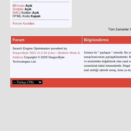
BB kodu
Açık
Smileler
Açık
[IMG]
Kodları
Açık
HTML-Kodu
Kapalı
Forum Kuralları
Tüm Zamanlar 
Forum
Bilgilendirme
Search Engine Optimisation provided by
Sitemiz bir " paylaşım " sitesidir. Bu y
DragonByte SEO v2.0.36 (Lite)
-
vBulletin Mods &
mesaj/konu/resim paylaşabilmektedir. Bu
Addons
Copyright © 2026 DragonByte
ve resimlerden doğabilecek olan yasal so
Technologies Ltd.
sorumluluk kabul etmemektedir. Illegal 
mail atıldığı taktirde mesaj, konu ya da 