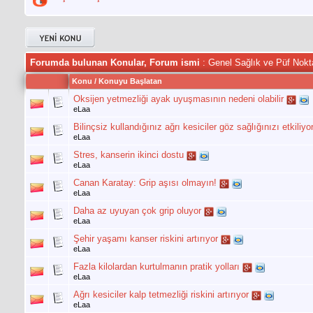
Forumda bulunan Konular, Forum ismi
: Genel Sağlık ve Püf Nokt
Konu
/
Konuyu Başlatan
Oksijen yetmezliği ayak uyuşmasının nedeni olabilir
eLaa
Bilinçsiz kullandığınız ağrı kesiciler göz sağlığınızı etkiliyo
eLaa
Stres, kanserin ikinci dostu
eLaa
Canan Karatay: Grip aşısı olmayın!
eLaa
Daha az uyuyan çok grip oluyor
eLaa
Şehir yaşamı kanser riskini artırıyor
eLaa
Fazla kilolardan kurtulmanın pratik yolları
eLaa
Ağrı kesiciler kalp tetmezliği riskini artırıyor
eLaa