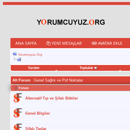
ANA SAYFA
YENI MESAJLAR
AVATAR EKLE
Yorumcuyuz.Org
Yardım
Topluluk
eet hilesi
Alt Forum
: Genel Sağlık ve Püf Noktalar
Forum
Alternatif Tıp ve Şifalı Bitkiler
Genel Bilgiler
Şifalı Taşlar