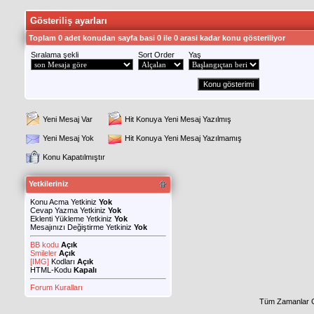
Gösteriliş ayarları
Toplam 0 adet konudan sayfa basi 0 ile 0 arasi kadar konu gösteriliyor
Sıralama şekli
Sort Order
Yaş
Yeni Mesaj Var
Hit Konuya Yeni Mesaj Yazılmış
Yeni Mesaj Yok
Hit Konuya Yeni Mesaj Yazılmamış
Konu Kapatılmıştır
Yetkileriniz
Konu Acma Yetkiniz
Yok
Cevap Yazma Yetkiniz
Yok
Eklenti Yükleme Yetkiniz
Yok
Mesajınızı Değiştirme Yetkiniz
Yok
BB kodu
Açık
Smileler
Açık
[IMG]
Kodları
Açık
HTML-Kodu
Kapalı
Forum Kuralları
Tüm Zamanlar 