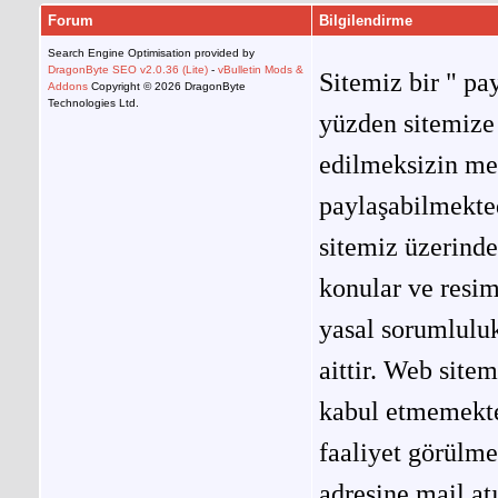
Forum
Bilgilendirme
Search Engine Optimisation provided by
DragonByte SEO v2.0.36 (Lite)
-
vBulletin Mods &
Sitemiz bir " pay
Addons
Copyright © 2026 DragonByte
Technologies Ltd.
yüzden sitemize 
edilmeksizin me
paylaşabilmekted
sitemiz üzerinde
konular ve resi
yasal sorumluluk
aittir. Web site
kabul etmemekted
faaliyet görülm
adresine mail at