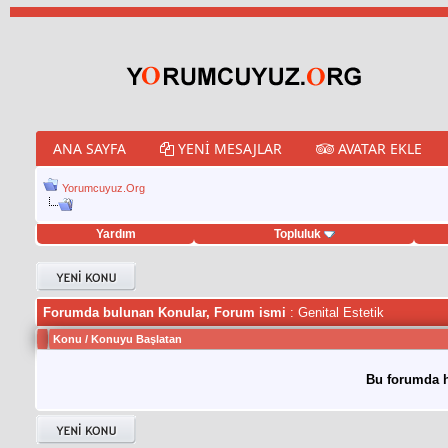
ANA SAYFA
YENI MESAJLAR
AVATAR EKLE
Yorumcuyuz.Org
Yardım
Topluluk
eet hilesi
Forumda bulunan Konular, Forum ismi
: Genital Estetik
Konu
/
Konuyu Başlatan
Bu forumda h