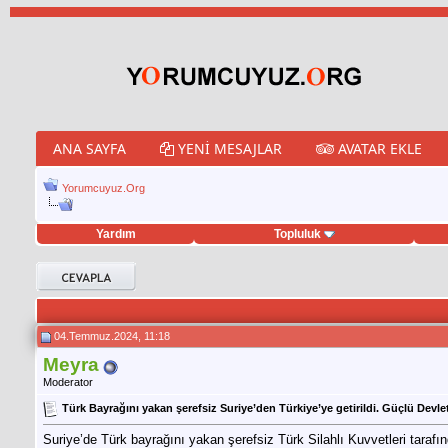
ANA SAYFA
YENI MESAJLAR
AVATAR EKLE
Yorumcuyuz.Org
Yardım
Topluluk
eet hilesi
04.Temmuz.2024, 11:18
Meyra
Moderator
Türk Bayrağını yakan şerefsiz Suriye’den Türkiye’ye getirildi. Güçlü Devl
Suriye’de Türk bayrağını yakan şerefsiz Türk Silahlı Kuvvetleri tarafın