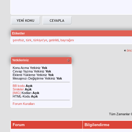
Etiketler
şerefsiz
,
türk
,
türkiye’ye
,
getirildi
,
bayrağını
«
önc
Yetkileriniz
Konu Acma Yetkiniz
Yok
Cevap Yazma Yetkiniz
Yok
Eklenti Yükleme Yetkiniz
Yok
Mesajınızı Değiştirme Yetkiniz
Yok
BB kodu
Açık
Smileler
Açık
[IMG]
Kodları
Açık
HTML-Kodu
Açık
Forum Kuralları
Tüm Zamanlar 
Forum
Bilgilendirme