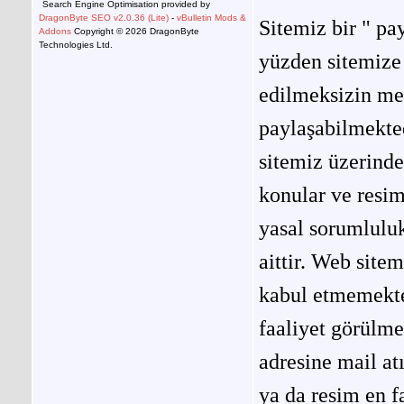
Search Engine Optimisation provided by
DragonByte SEO v2.0.36 (Lite)
-
vBulletin Mods &
Sitemiz bir " pay
Addons
Copyright © 2026 DragonByte
Technologies Ltd.
yüzden sitemize 
edilmeksizin me
paylaşabilmekted
sitemiz üzerinde
konular ve resi
yasal sorumluluk
aittir. Web site
kabul etmemekted
faaliyet görülm
adresine mail at
ya da resim en f