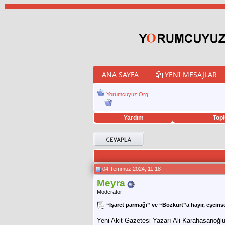
ANA SAYFA
YENI MESAJLAR
Yorumcuyuz.Org
Yardım
Topl
porno izle
twitter retweet hilesi
04.Temmuz.2024, 11:18
Meyra
Moderator
“İşaret parmağı” ve “Bozkurt”a hayır, eşcinsel
Yeni Akit Gazetesi Yazarı Ali Karahasanoğlu'n