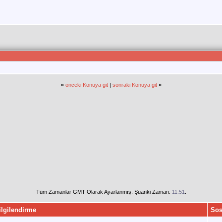
«
önceki Konuya git
|
sonraki Konuya git
»
Tüm Zamanlar GMT Olarak Ayarlanmış. Şuanki Zaman:
11:51
.
ilgilendirme
Sos