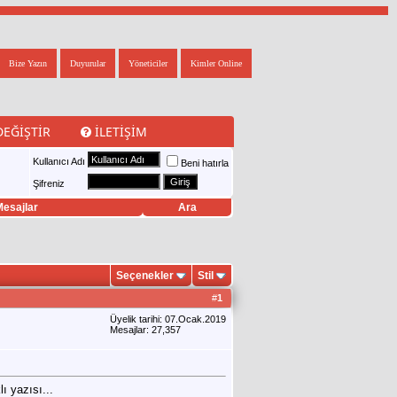
Bize Yazın
Duyurular
Yöneticiler
Kimler Online
DEĞIŞTIR
İLETIŞIM
Kullanıcı Adı
Beni hatırla
Şifreniz
esajlar
Ara
Seçenekler
Stil
#
1
Üyelik tarihi: 07.Ocak.2019
Mesajlar: 27,357
ı yazısı...