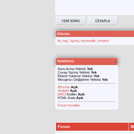
Etiketler
ile
,
haç
,
“işaret
,
eşcinsellik
,
serbest
Yetkileriniz
Konu Acma Yetkiniz
Yok
Cevap Yazma Yetkiniz
Yok
Eklenti Yükleme Yetkiniz
Yok
Mesajınızı Değiştirme Yetkiniz
Yok
BB kodu
Açık
Smileler
Açık
[IMG]
Kodları
Açık
HTML-Kodu
Açık
Forum Kuralları
Forum
B