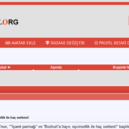
AVATAR EKLE
İMZANI DEĞIŞTIR
PROFIL RESMI 
uluk
Ajanda
Bugünki M
lik ile haç serbest!
un, "“İşaret parmağı” ve “Bozkurt”a hayır, eşcinsellik ile haç serbest!" başlıkl