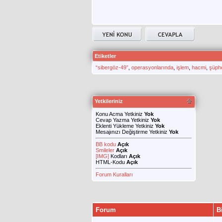
Etiketler
“sibergöz-49”
,
operasyonlarında
,
işlem
,
hacmi
,
şüphe
Yetkileriniz
Konu Acma Yetkiniz
Yok
Cevap Yazma Yetkiniz
Yok
Eklenti Yükleme Yetkiniz
Yok
Mesajınızı Değiştirme Yetkiniz
Yok
BB kodu
Açık
Smileler
Açık
[IMG]
Kodları
Açık
HTML-Kodu
Açık
Forum Kuralları
Forum
B