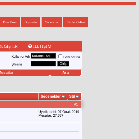
Bize Yazın
Duyurular
Yöneticiler
Kimler Online
DEĞIŞTIR
İLETIŞIM
Kullanıcı Adı
Beni hatırla
Şifreniz
esajlar
Ara
Seçenekler
Stil
#
1
Üyelik tarihi: 07.Ocak.2019
Mesajlar: 27,387