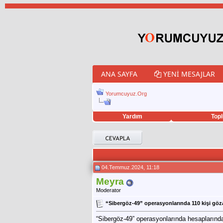
ANA SAYFA
YENI MESAJLAR
Yorumcuyuz.Org
Yardım
Topl
porno izle
twitter retweet hilesi
04.Temmuz.2024, 11:18
Meyra
Moderator
“Sibergöz-49” operasyonlarında 110 kişi göza
“Sibergöz-49” operasyonlarında hesaplarınd