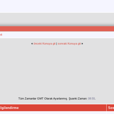
li
«
önceki Konuya git
|
sonraki Konuya git
»
Tüm Zamanlar GMT Olarak Ayarlanmış. Şuanki Zaman:
08:55
.
ilgilendirme
Sos