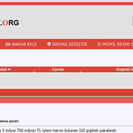
AVATAR EKLE
İMZANI DEĞIŞTIR
PROFIL RESMI 
uluk
Ajanda
Bugünki M
ltına alındı!
a 3 milyar 750 milyon TL işlem hacmi bulunan 110 şüpheli yakalandı.