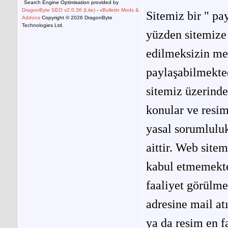
Search Engine Optimisation provided by
DragonByte SEO v2.0.36 (Lite)
-
vBulletin Mods &
Sitemiz bir " pay
Addons
Copyright © 2026 DragonByte
Technologies Ltd.
yüzden sitemize 
edilmeksizin me
paylaşabilmekted
sitemiz üzerinde
konular ve resi
yasal sorumluluk
aittir. Web site
kabul etmemekted
faaliyet görülm
adresine mail at
ya da resim en f