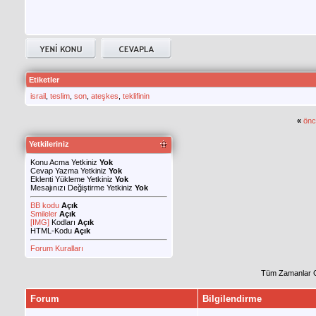
Etiketler
israil
,
teslim
,
son
,
ateşkes
,
teklifinin
«
önc
Yetkileriniz
Konu Acma Yetkiniz
Yok
Cevap Yazma Yetkiniz
Yok
Eklenti Yükleme Yetkiniz
Yok
Mesajınızı Değiştirme Yetkiniz
Yok
BB kodu
Açık
Smileler
Açık
[IMG]
Kodları
Açık
HTML-Kodu
Açık
Forum Kuralları
Tüm Zamanlar 
Forum
Bilgilendirme