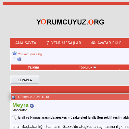
ANA SAYFA
YENI MESAJLAR
AVATAR EKLE
Yorumcuyuz.Org
Yardım
Topluluk
weet hilesi
04.Temmuz.2024, 11:18
Meyra
Moderator
İsrail ve Hamas arasında ateşkes müzakereleri İsrail: Son teklifi teslim aldı
İsrail Başbakanlığı, Hamas'ın Gazze'de ateşkes anlaşmasına ilişkin son