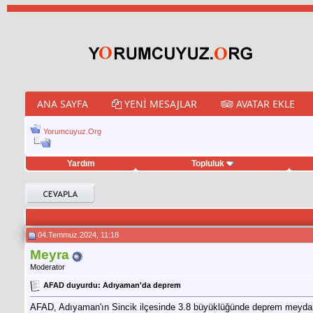
ANA SAYFA
YENI MESAJLAR
AVATAR EKLE
Yorumcuyuz.Org
Yardım
Topluluk
weet hilesi
04.Temmuz.2024, 11:18
Meyra
Moderator
AFAD duyurdu: Adıyaman'da deprem
AFAD, Adıyaman'ın Sincik ilçesinde 3.8 büyüklüğünde deprem meydan