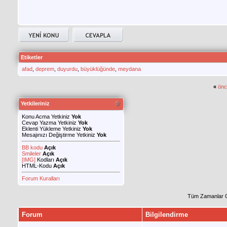
Etiketler
afad
,
deprem
,
duyurdu
,
büyüklüğünde
,
meydana
«
önc
Yetkileriniz
Konu Acma Yetkiniz
Yok
Cevap Yazma Yetkiniz
Yok
Eklenti Yükleme Yetkiniz
Yok
Mesajınızı Değiştirme Yetkiniz
Yok
BB kodu
Açık
Smileler
Açık
[IMG]
Kodları
Açık
HTML-Kodu
Açık
Forum Kuralları
Tüm Zamanlar 
Forum
Bilgilendirme