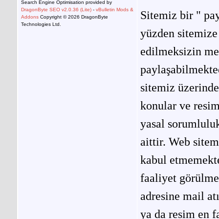
Search Engine Optimisation provided by
DragonByte SEO v2.0.36 (Lite)
-
vBulletin Mods &
Sitemiz bir " pay
Addons
Copyright © 2026 DragonByte
Technologies Ltd.
yüzden sitemize 
edilmeksizin me
paylaşabilmekted
sitemiz üzerinde
konular ve resi
yasal sorumluluk
aittir. Web site
kabul etmemekted
faaliyet görülm
adresine mail at
ya da resim en f