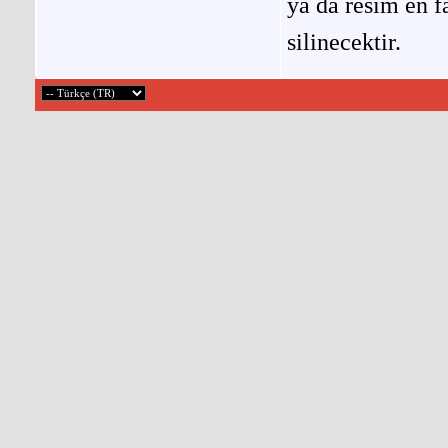
ya da resim en f
silinecektir.