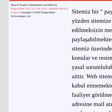
Search Engine Optimisation provided by
DragonByte SEO v2.0.36 (Lite)
-
vBulletin Mods &
Sitemiz bir " pay
Addons
Copyright © 2026 DragonByte
Technologies Ltd.
yüzden sitemize 
edilmeksizin me
paylaşabilmekted
sitemiz üzerinde
konular ve resi
yasal sorumluluk
aittir. Web site
kabul etmemekted
faaliyet görülm
adresine mail at