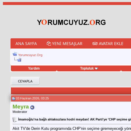
ANA SAYFA
YENI MESAJLAR
AVATAR EKLE
Yorumcuyuz.Org
Yardım
Topluluk
eet hilesi
03.Haziran.2026, 03:25
Meyra
Moderator
İmamoğlu'na bağlı ahlaksızlara hodri meydan! AK Parti'ye 'CHP seçime 
Akit TV'de Derin Kutu programında CHP'nin seçime giremeyeceği yönünd