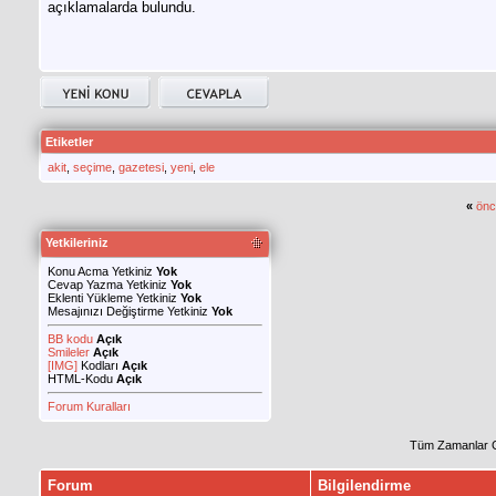
açıklamalarda bulundu.
Etiketler
akit
,
seçime
,
gazetesi
,
yeni
,
ele
«
önc
Yetkileriniz
Konu Acma Yetkiniz
Yok
Cevap Yazma Yetkiniz
Yok
Eklenti Yükleme Yetkiniz
Yok
Mesajınızı Değiştirme Yetkiniz
Yok
BB kodu
Açık
Smileler
Açık
[IMG]
Kodları
Açık
HTML-Kodu
Açık
Forum Kuralları
Tüm Zamanlar 
Forum
Bilgilendirme