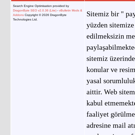
Search Engine Optimisation provided by
DragonByte SEO v2.0.36 (Lite)
-
vBulletin Mods &
Sitemiz bir " pay
Addons
Copyright © 2026 DragonByte
Technologies Ltd.
yüzden sitemize 
edilmeksizin me
paylaşabilmekted
sitemiz üzerinde
konular ve resi
yasal sorumluluk
aittir. Web site
kabul etmemekted
faaliyet görülm
adresine mail at