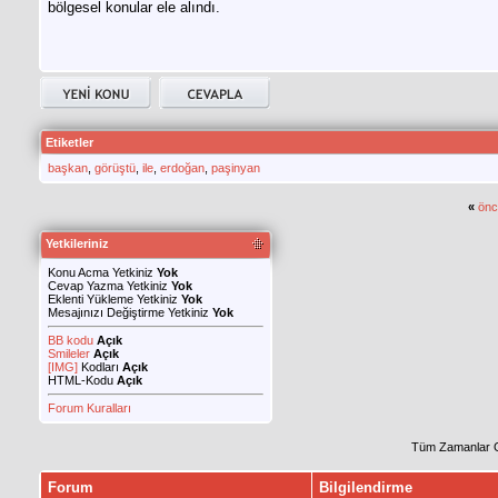
bölgesel konular ele alındı.
Etiketler
başkan
,
görüştü
,
ile
,
erdoğan
,
paşinyan
«
önc
Yetkileriniz
Konu Acma Yetkiniz
Yok
Cevap Yazma Yetkiniz
Yok
Eklenti Yükleme Yetkiniz
Yok
Mesajınızı Değiştirme Yetkiniz
Yok
BB kodu
Açık
Smileler
Açık
[IMG]
Kodları
Açık
HTML-Kodu
Açık
Forum Kuralları
Tüm Zamanlar 
Forum
Bilgilendirme