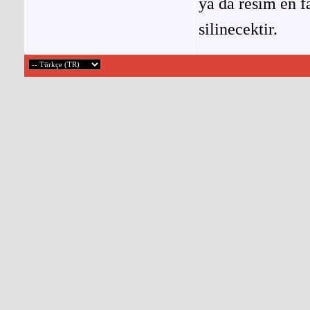
ya da resim en f
silinecektir.