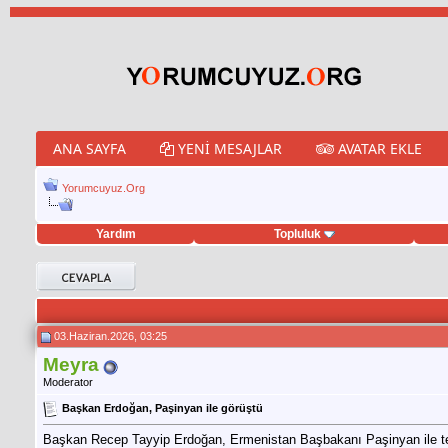
ANA SAYFA
YENI MESAJLAR
AVATAR EKLE
Yorumcuyuz.Org
Yardım
Topluluk
et hilesi
03.Haziran.2026, 03:25
Meyra
Moderator
Başkan Erdoğan, Paşinyan ile görüştü
Başkan Recep Tayyip Erdoğan, Ermenistan Başbakanı Paşinyan ile tele