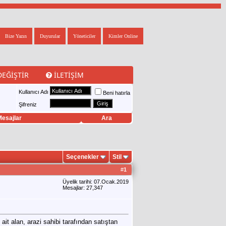
Bize Yazın
Duyurular
Yöneticiler
Kimler Online
DEĞIŞTIR
İLETIŞIM
Kullanıcı Adı
Beni hatırla
Şifreniz
esajlar
Ara
Seçenekler
Stil
#
1
Üyelik tarihi: 07.Ocak.2019
Mesajlar: 27,347
t alan, arazi sahibi tarafından satıştan