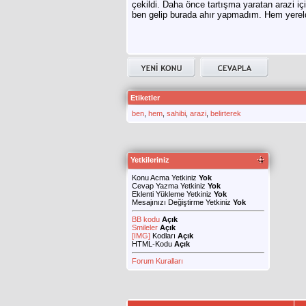
çekildi. Daha önce tartışma yaratan arazi içi
ben gelip burada ahır yapmadım. Hem yereld
Etiketler
ben
,
hem
,
sahibi
,
arazi
,
belirterek
Yetkileriniz
Konu Acma Yetkiniz
Yok
Cevap Yazma Yetkiniz
Yok
Eklenti Yükleme Yetkiniz
Yok
Mesajınızı Değiştirme Yetkiniz
Yok
BB kodu
Açık
Smileler
Açık
[IMG]
Kodları
Açık
HTML-Kodu
Açık
Forum Kuralları