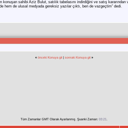
n konuşan sahibi Aziz Bulut, satılık tabelasını indirdiğini ve satış kararından 
e hem de ulusal medyada gereksiz yazılar çıktı, ben de vazgeçtim” dedi.
«
önceki Konuya git
|
sonraki Konuya git
»
Tüm Zamanlar GMT Olarak Ayarlanmış. Şuanki Zaman:
03:21
.