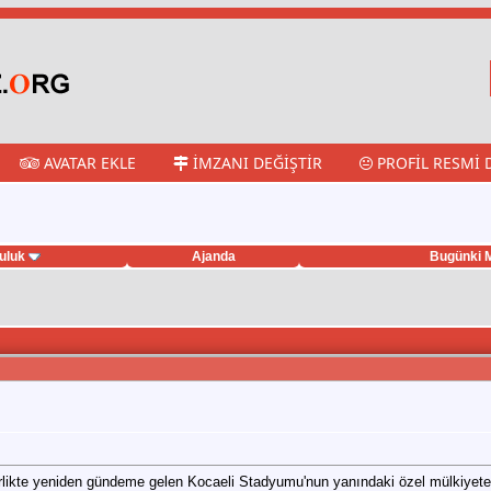
AVATAR EKLE
İMZANI DEĞIŞTIR
PROFIL RESMI 
uluk
Ajanda
Bugünki M
rlikte yeniden gündeme gelen Kocaeli Stadyumu'nun yanındaki özel mülkiyete ai