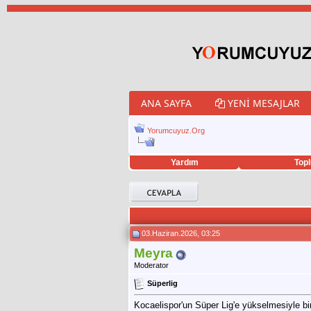
ANA SAYFA
YENI MESAJLAR
Yorumcuyuz.Org
Yardım
Topl
porno izle
twitter retweet hilesi
03.Haziran.2026, 03:25
Meyra
Moderator
Süperlig
Kocaelispor'un Süper Lig'e yükselmesiyle bi