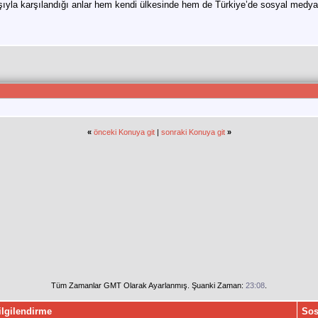
ıyla karşılandığı anlar hem kendi ülkesinde hem de Türkiye’de sosyal medyad
«
önceki Konuya git
|
sonraki Konuya git
»
Tüm Zamanlar GMT Olarak Ayarlanmış. Şuanki Zaman:
23:08
.
ilgilendirme
Sos