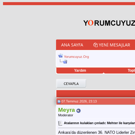
ANA SAYFA
YENI MESAJLAR
Yorumcuyuz.Org
Yardım
Topl
porno izle
twitter retweet hilesi
07.Temmuz.2026, 23:13
Meyra
Moderator
Atalarının kulakları çınladı: Mehter ile karşıl
Ankara’da düzenlenen 36. NATO Liderler Zirv