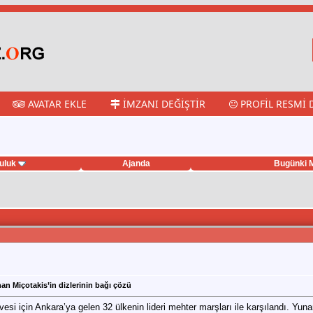
AVATAR EKLE
İMZANI DEĞIŞTIR
PROFIL RESMI 
uluk
Ajanda
Bugünki M
anan Miçotakis’in dizlerinin bağı çözü
esi için Ankara’ya gelen 32 ülkenin lideri mehter marşları ile karşılandı. Yun