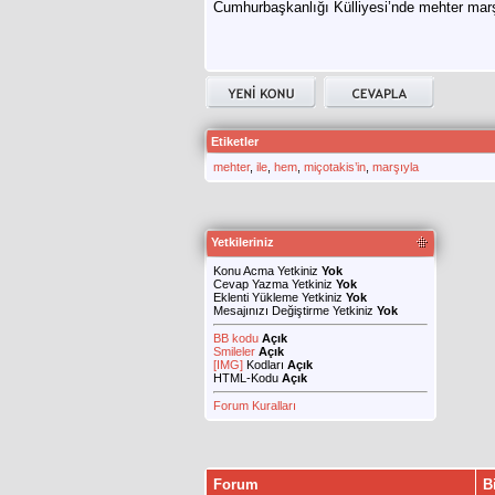
Cumhurbaşkanlığı Külliyesi’nde mehter marş
Etiketler
mehter
,
ile
,
hem
,
miçotakis’in
,
marşıyla
Yetkileriniz
Konu Acma Yetkiniz
Yok
Cevap Yazma Yetkiniz
Yok
Eklenti Yükleme Yetkiniz
Yok
Mesajınızı Değiştirme Yetkiniz
Yok
BB kodu
Açık
Smileler
Açık
[IMG]
Kodları
Açık
HTML-Kodu
Açık
Forum Kuralları
Forum
B