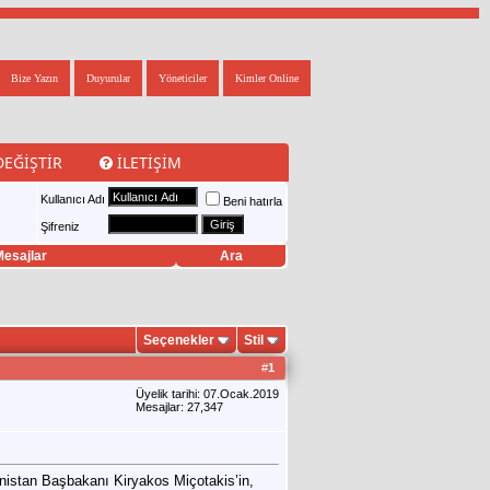
Bize Yazın
Duyurular
Yöneticiler
Kimler Online
DEĞIŞTIR
İLETIŞIM
Kullanıcı Adı
Beni hatırla
Şifreniz
esajlar
Ara
Seçenekler
Stil
#
1
Üyelik tarihi: 07.Ocak.2019
Mesajlar: 27,347
anistan Başbakanı Kiryakos Miçotakis’in,