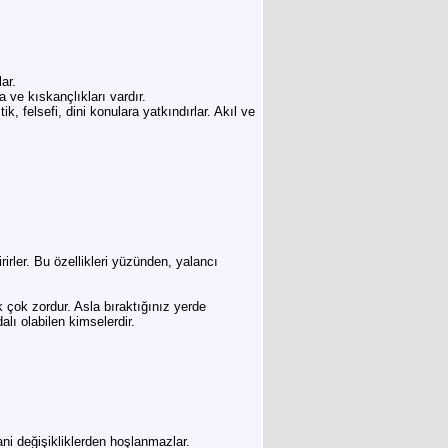
ar.
ve kıskançlıkları vardır.
k, felsefi, dini konulara yatkındırlar. Akıl ve
irler. Bu özellikleri yüzünden, yalancı
k çok zordur. Asla bıraktığınız yerde
alı olabilen kimselerdir.
 ani değişikliklerden hoşlanmazlar.