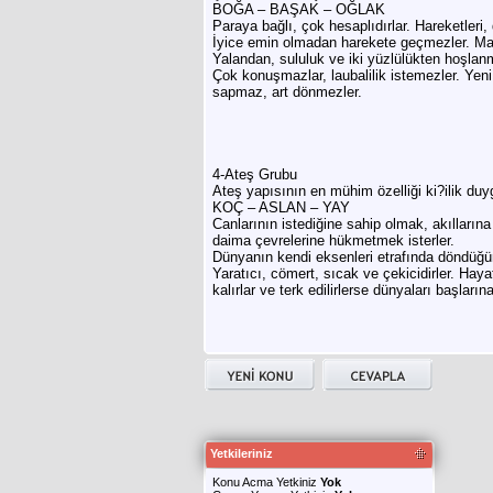
BOĞA – BAŞAK – OĞLAK
Paraya bağlı, çok hesaplıdırlar. Hareketleri,
İyice emin olmadan harekete geçmezler. Mantı
Yalandan, sululuk ve iki yüzlülükten hoşlanm
Çok konuşmazlar, laubalilik istemezler. Yeni
sapmaz, art dönmezler.
4-Ateş Grubu
Ateş yapısının en mühim özelliği ki?ilik duy
KOÇ – ASLAN – YAY
Canlarının istediğine sahip olmak, akılların
daima çevrelerine hükmetmek isterler.
Dünyanın kendi eksenleri etrafında döndüğüne 
Yaratıcı, cömert, sıcak ve çekicidirler. Hay
kalırlar ve terk edilirlerse dünyaları başların
Yetkileriniz
Konu Acma Yetkiniz
Yok