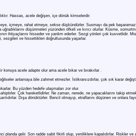
lıktır. Hassas, acele değişen, içe dönük kimselerdir.
 yemeye, içmeye, rahat etmeye, sekse düşkündürler. Susmayı da pek başaramazl
ğradıklarını düşünmeleri yüzünden öfkeli ve kırıcı olurlar. Küsme, somurtma 
n ihtiyaçlarını hisseder ve yardım ederler. Sezgi yönleri çok kuvvetlidir. Misti
 sezgileri ve hissettikleri doğrultusunda yaşarlar.
 Bir konuya acele adapte olur ama acele bıkar ve bırakırlar .
ilseler anlamaya bile zahmet etmezler. İstikrarsızdırlar, çok sık karar değiştir
ıkarlar. Bu yüzden hedefe ulaşmaları zor olur.
sahiptirler. Çok hareketlidirler. Ne zaman, nerede, ne yapacaklarını takip etme
şarılıdırlar. Dışa dönüktürler. Bencil olmayıp, etraflarını düşünen ve onlara fayd
ci planda gelir. Son radde sabit fikirli olup, yeniliklere kapalıdırlar. Riskler ve