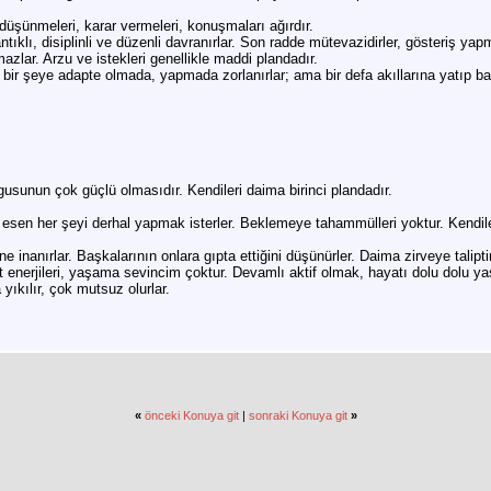
 düşünmeleri, karar vermeleri, konuşmaları ağırdır.
klı, disiplinli ve düzenli davranırlar. Son radde mütevazidirler, gösteriş yapm
azlar. Arzu ve istekleri genellikle maddi plandadır.
 bir şeye adapte olmada, yapmada zorlanırlar; ama bir defa akıllarına yatıp bağ
gusunun çok güçlü olmasıdır. Kendileri daima birinci plandadır.
a esen her şeyi derhal yapmak isterler. Beklemeye tahammülleri yoktur. Kendiler
inanırlar. Başkalarının onlara gıpta ettiğini düşünürler. Daima zirveye talipti
at enerjileri, yaşama sevincim çoktur. Devamlı aktif olmak, hayatı dolu dolu y
a yıkılır, çok mutsuz olurlar.
«
önceki Konuya git
|
sonraki Konuya git
»