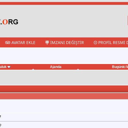
AVATAR EKLE
İMZANI DEĞIŞTIR
PROFIL RESMI 
uluk
Ajanda
Bugünki M
?
?