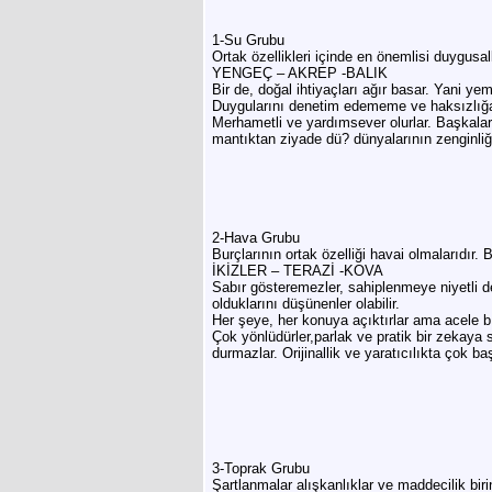
1-Su Grubu
Ortak özellikleri içinde en önemlisi duygusal
YENGEÇ – AKREP -BALIK
Bir de, doğal ihtiyaçları ağır basar. Yani
Duygularını denetim edememe ve haksızlığa u
Merhametli ve yardımsever olurlar. Başkalarını
mantıktan ziyade dü? dünyalarının zenginliği,
2-Hava Grubu
Burçlarının ortak özelliği havai olmalarıdır.
İKİZLER – TERAZİ -KOVA
Sabır gösteremezler, sahiplenmeye niyetli değ
olduklarını düşünenler olabilir.
Her şeye, her konuya açıktırlar ama acele b
Çok yönlüdürler,parlak ve pratik bir zekaya 
durmazlar. Orijinallik ve yaratıcılıkta çok ba
3-Toprak Grubu
Şartlanmalar alışkanlıklar ve maddecilik birin