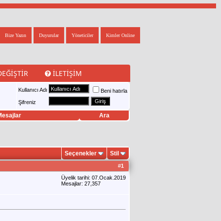
Bize Yazın
Duyurular
Yöneticiler
Kimler Online
DEĞIŞTIR
İLETIŞIM
Kullanıcı Adı
Beni hatırla
Şifreniz
esajlar
Ara
Seçenekler
Stil
#
1
Üyelik tarihi: 07.Ocak.2019
Mesajlar: 27,357