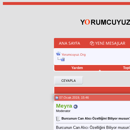
ANA SAYFA
YENI MESAJLAR
Yorumcuyuz.Org
Yardım
Topl
porno izle
twitter retweet hilesi
07.Ocak.2019, 15:46
Meyra
Moderator
Burcunun Can Alıcı Özelliğini Biliyor musun
Burcunun Can Alıcı Özelliğini Biliyor musun