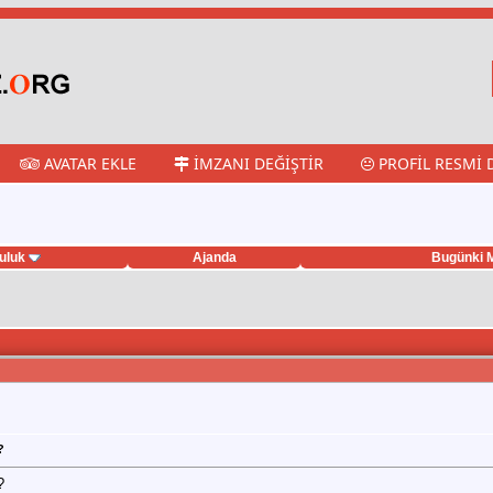
AVATAR EKLE
İMZANI DEĞIŞTIR
PROFIL RESMI 
uluk
Ajanda
Bugünki M
?
?