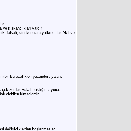
ar.
ve kıskançlıkları vardır.
k, felsefi, dini konulara yatkındırlar. Akıl ve
irler. Bu özellikleri yüzünden, yalancı
k çok zordur. Asla bıraktığınız yerde
alı olabilen kimselerdir.
 ani değişikliklerden hoşlanmazlar.