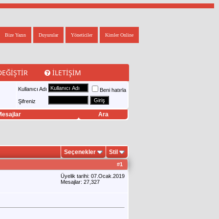
Bize Yazın
Duyurular
Yöneticiler
Kimler Online
DEĞIŞTIR
İLETIŞIM
Kullanıcı Adı
Beni hatırla
Şifreniz
esajlar
Ara
Seçenekler
Stil
#
1
Üyelik tarihi: 07.Ocak.2019
Mesajlar: 27,327