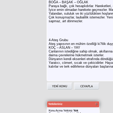
BOĞA – BAŞAK – OĞLAK
Paraya bağlı, çok hesaplıdırlar. Hareketleri,
İyice emin olmadan harekete geçmezler. Mantı
Yalandan, sululuk ve iki yüzlülükten hoşlanm
Çok konuşmazlar, laubalilik istemezler. Yeni
sapmaz, art dönmezler.
4-Ateş Grubu
Ateş yapısının en mühim özelliği ki?ilik duy
KOÇ – ASLAN – YAY
Canlarının istediğine sahip olmak, akılların
daima çevrelerine hükmetmek isterler.
Dünyanın kendi eksenleri etrafında döndüğüne 
Yaratıcı, cömert, sıcak ve çekicidirler. Hay
kalırlar ve terk edilirlerse dünyaları başların
Yetkileriniz
Konu Acma Yetkiniz
Yok