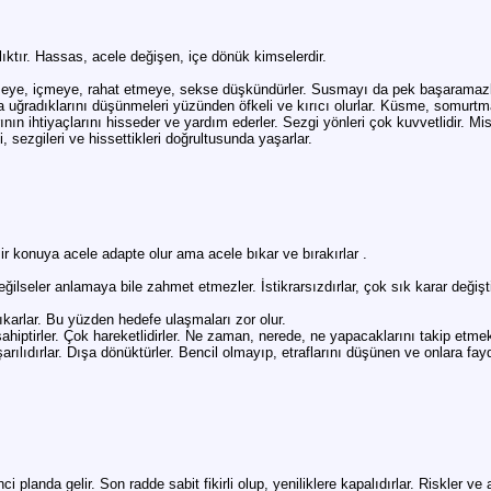
lıktır. Hassas, acele değişen, içe dönük kimselerdir.
 yemeye, içmeye, rahat etmeye, sekse düşkündürler. Susmayı da pek başaramazl
ğradıklarını düşünmeleri yüzünden öfkeli ve kırıcı olurlar. Küsme, somurtma 
n ihtiyaçlarını hisseder ve yardım ederler. Sezgi yönleri çok kuvvetlidir. Misti
 sezgileri ve hissettikleri doğrultusunda yaşarlar.
 Bir konuya acele adapte olur ama acele bıkar ve bırakırlar .
ilseler anlamaya bile zahmet etmezler. İstikrarsızdırlar, çok sık karar değiştir
ıkarlar. Bu yüzden hedefe ulaşmaları zor olur.
sahiptirler. Çok hareketlidirler. Ne zaman, nerede, ne yapacaklarını takip etme
şarılıdırlar. Dışa dönüktürler. Bencil olmayıp, etraflarını düşünen ve onlara fayd
ci planda gelir. Son radde sabit fikirli olup, yeniliklere kapalıdırlar. Riskler ve