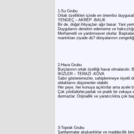
1-Su Grubu
Ortak özellikleri içinde en önemlisi duygusal
YENGEÇ – AKREP -BALIK
Bir de, doğal ihtiyaçları ağır basar. Yani
Duygularını denetim edememe ve haksızlığa u
Merhametli ve yardımsever olurlar. Başkalarını
mantıktan ziyade dü? dünyalarının zenginliği,
2-Hava Grubu
Burçlarının ortak özelliği havai olmalarıdır.
İKİZLER – TERAZİ -KOVA
Sabır gösteremezler, sahiplenmeye niyetli değ
olduklarını düşünenler olabilir.
Her şeye, her konuya açıktırlar ama acele b
Çok yönlüdürler,parlak ve pratik bir zekaya 
durmazlar. Orijinallik ve yaratıcılıkta çok ba
3-Toprak Grubu
Şartlanmalar alışkanlıklar ve maddecilik birin