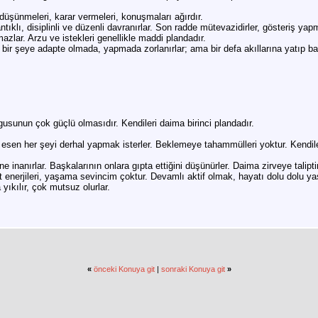
 düşünmeleri, karar vermeleri, konuşmaları ağırdır.
klı, disiplinli ve düzenli davranırlar. Son radde mütevazidirler, gösteriş yapm
azlar. Arzu ve istekleri genellikle maddi plandadır.
 bir şeye adapte olmada, yapmada zorlanırlar; ama bir defa akıllarına yatıp bağ
gusunun çok güçlü olmasıdır. Kendileri daima birinci plandadır.
a esen her şeyi derhal yapmak isterler. Beklemeye tahammülleri yoktur. Kendiler
inanırlar. Başkalarının onlara gıpta ettiğini düşünürler. Daima zirveye talipti
at enerjileri, yaşama sevincim çoktur. Devamlı aktif olmak, hayatı dolu dolu y
a yıkılır, çok mutsuz olurlar.
«
önceki Konuya git
|
sonraki Konuya git
»