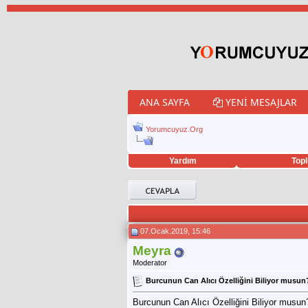
ANA SAYFA
YENI MESAJLAR
Yorumcuyuz.Org
Yardım
Topl
porno izle
twitter retweet hilesi
07.Ocak.2019, 15:46
Meyra
Moderator
Burcunun Can Alıcı Özelliğini Biliyor musun
Burcunun Can Alıcı Özelliğini Biliyor musun