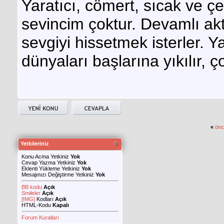
Yaratıcı, cömert, sıcak ve çe
sevincim çoktur. Devamlı ak
sevgiyi hissetmek isterler. Yal
dünyaları başlarına yıkılır, ç
«
önc
Yetkileriniz
Konu Acma Yetkiniz
Yok
Cevap Yazma Yetkiniz
Yok
Eklenti Yükleme Yetkiniz
Yok
Mesajınızı Değiştirme Yetkiniz
Yok
BB kodu
Açık
Smileler
Açık
[IMG]
Kodları
Açık
HTML-Kodu
Kapalı
Forum Kuralları