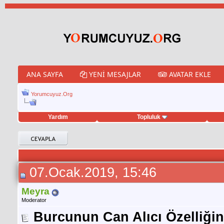
ANA SAYFA
YENI MESAJLAR
AVATAR EKLE
Yorumcuyuz.Org
Yardım
Topluluk
porno izle
twitter retweet hilesi
07.Ocak.2019, 15:46
Meyra
Moderator
Burcunun Can Alıcı Özelliği