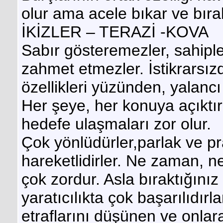
olur ama acele bıkar ve bırak
İKİZLER – TERAZİ -KOVA
Sabır gösteremezler, sahiple
zahmet etmezler. İstikrarsızdı
özellikleri yüzünden, yalancı 
Her şeye, her konuya açıktı
hedefe ulaşmaları zor olur.
Çok yönlüdürler,parlak ve pra
hareketlidirler. Ne zaman, n
çok zordur. Asla bıraktığınız
yaratıcılıkta çok başarılıdırl
etraflarını düşünen ve onlara