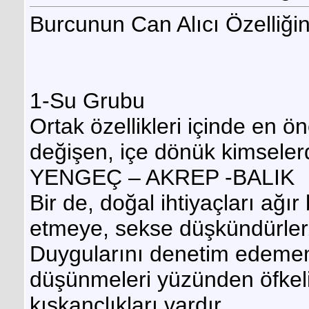
Burcunun Can Alıcı Özelliğin
1-Su Grubu
Ortak özellikleri içinde en ö
değişen, içe dönük kimselerd
YENGEÇ – AKREP -BALIK
Bir de, doğal ihtiyaçları ağı
etmeye, sekse düşkündürler
Duygularını denetim edemem
düşünmeleri yüzünden öfkeli
kıskançlıkları vardır.