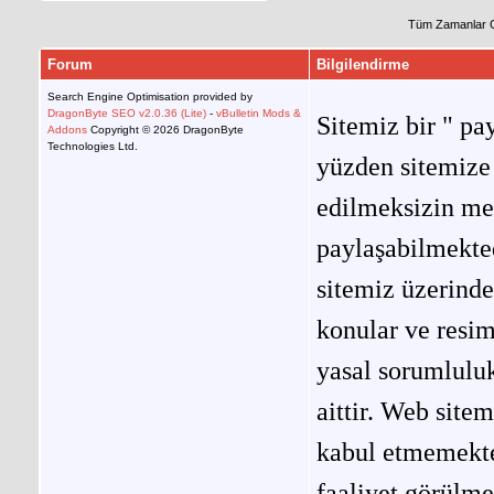
Tüm Zamanlar 
Forum
Bilgilendirme
Search Engine Optimisation provided by
DragonByte SEO v2.0.36 (Lite)
-
vBulletin Mods &
Sitemiz bir " pay
Addons
Copyright © 2026 DragonByte
Technologies Ltd.
yüzden sitemize 
edilmeksizin me
paylaşabilmekted
sitemiz üzerinde
konular ve resi
yasal sorumluluk
aittir. Web site
kabul etmemekted
faaliyet görülm