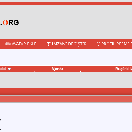
AVATAR EKLE
İMZANI DEĞIŞTIR
PROFIL RESMI 
uluk
Ajanda
Bugünki M
?
?