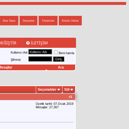
Bize Yazın
Duyurular
Yöneticiler
Kimler Online
DEĞIŞTIR
İLETIŞIM
Kullanıcı Adı
Beni hatırla
Şifreniz
esajlar
Ara
Seçenekler
Stil
#
1
Üyelik tarihi: 07.Ocak.2019
Mesajlar: 27,367