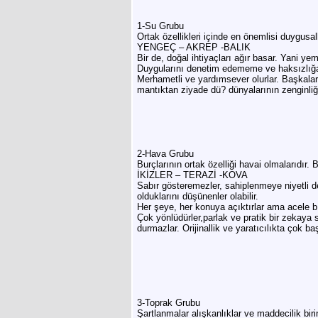
1-Su Grubu
Ortak özellikleri içinde en önemlisi duygusal
YENGEÇ – AKREP -BALIK
Bir de, doğal ihtiyaçları ağır basar. Yani
Duygularını denetim edememe ve haksızlığa u
Merhametli ve yardımsever olurlar. Başkalarını
mantıktan ziyade dü? dünyalarının zenginliği,
2-Hava Grubu
Burçlarının ortak özelliği havai olmalarıdır.
İKİZLER – TERAZİ -KOVA
Sabır gösteremezler, sahiplenmeye niyetli değ
olduklarını düşünenler olabilir.
Her şeye, her konuya açıktırlar ama acele b
Çok yönlüdürler,parlak ve pratik bir zekaya 
durmazlar. Orijinallik ve yaratıcılıkta çok ba
3-Toprak Grubu
Şartlanmalar alışkanlıklar ve maddecilik birin