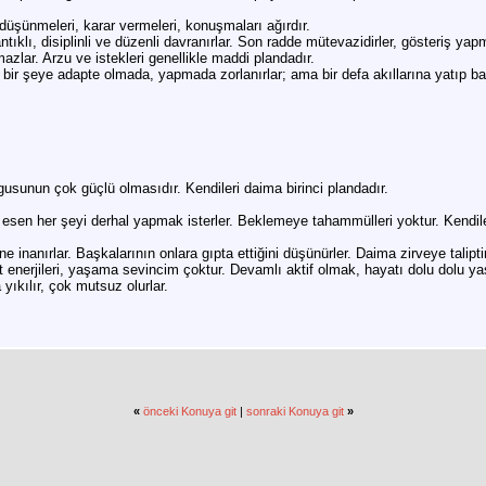
 düşünmeleri, karar vermeleri, konuşmaları ağırdır.
klı, disiplinli ve düzenli davranırlar. Son radde mütevazidirler, gösteriş yapm
azlar. Arzu ve istekleri genellikle maddi plandadır.
 bir şeye adapte olmada, yapmada zorlanırlar; ama bir defa akıllarına yatıp bağ
gusunun çok güçlü olmasıdır. Kendileri daima birinci plandadır.
a esen her şeyi derhal yapmak isterler. Beklemeye tahammülleri yoktur. Kendiler
inanırlar. Başkalarının onlara gıpta ettiğini düşünürler. Daima zirveye talipti
at enerjileri, yaşama sevincim çoktur. Devamlı aktif olmak, hayatı dolu dolu y
a yıkılır, çok mutsuz olurlar.
«
önceki Konuya git
|
sonraki Konuya git
»