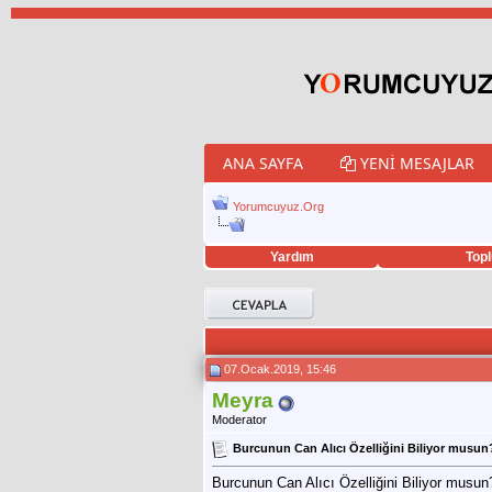
ANA SAYFA
YENI MESAJLAR
Yorumcuyuz.Org
Yardım
Topl
porno izle
twitter retweet hilesi
07.Ocak.2019, 15:46
Meyra
Moderator
Burcunun Can Alıcı Özelliğini Biliyor musun
Burcunun Can Alıcı Özelliğini Biliyor musun