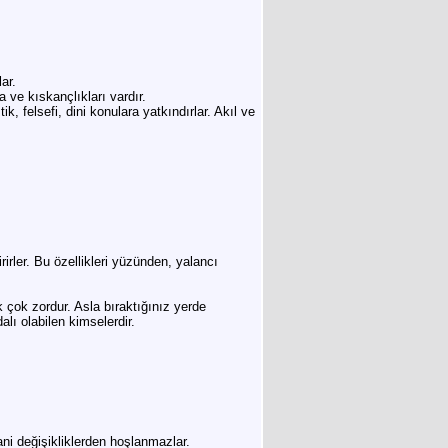
ar.
ve kıskançlıkları vardır.
k, felsefi, dini konulara yatkındırlar. Akıl ve
irler. Bu özellikleri yüzünden, yalancı
k çok zordur. Asla bıraktığınız yerde
alı olabilen kimselerdir.
 ani değişikliklerden hoşlanmazlar.