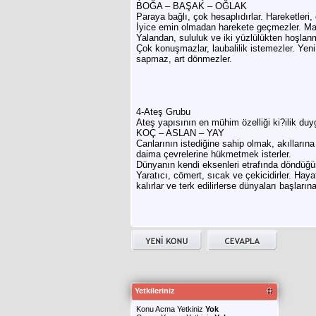
BOĞA – BAŞAK – OĞLAK
Paraya bağlı, çok hesaplıdırlar. Hareketleri,
İyice emin olmadan harekete geçmezler. Mantı
Yalandan, sululuk ve iki yüzlülükten hoşlanm
Çok konuşmazlar, laubalilik istemezler. Yeni
sapmaz, art dönmezler.
4-Ateş Grubu
Ateş yapısının en mühim özelliği ki?ilik duy
KOÇ – ASLAN – YAY
Canlarının istediğine sahip olmak, akılların
daima çevrelerine hükmetmek isterler.
Dünyanın kendi eksenleri etrafında döndüğüne 
Yaratıcı, cömert, sıcak ve çekicidirler. Hay
kalırlar ve terk edilirlerse dünyaları başların
Yetkileriniz
Konu Acma Yetkiniz
Yok