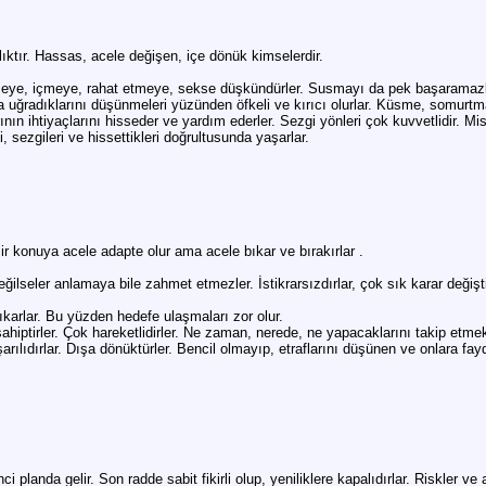
lıktır. Hassas, acele değişen, içe dönük kimselerdir.
 yemeye, içmeye, rahat etmeye, sekse düşkündürler. Susmayı da pek başaramazl
ğradıklarını düşünmeleri yüzünden öfkeli ve kırıcı olurlar. Küsme, somurtma 
n ihtiyaçlarını hisseder ve yardım ederler. Sezgi yönleri çok kuvvetlidir. Misti
 sezgileri ve hissettikleri doğrultusunda yaşarlar.
 Bir konuya acele adapte olur ama acele bıkar ve bırakırlar .
ilseler anlamaya bile zahmet etmezler. İstikrarsızdırlar, çok sık karar değiştir
ıkarlar. Bu yüzden hedefe ulaşmaları zor olur.
sahiptirler. Çok hareketlidirler. Ne zaman, nerede, ne yapacaklarını takip etme
şarılıdırlar. Dışa dönüktürler. Bencil olmayıp, etraflarını düşünen ve onlara fayd
ci planda gelir. Son radde sabit fikirli olup, yeniliklere kapalıdırlar. Riskler ve