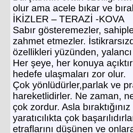
olur ama acele bıkar ve bırak
İKİZLER – TERAZİ -KOVA
Sabır gösteremezler, sahiple
zahmet etmezler. İstikrarsızdı
özellikleri yüzünden, yalancı 
Her şeye, her konuya açıktı
hedefe ulaşmaları zor olur.
Çok yönlüdürler,parlak ve pra
hareketlidirler. Ne zaman, n
çok zordur. Asla bıraktığınız
yaratıcılıkta çok başarılıdırl
etraflarını düşünen ve onlara