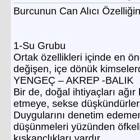
Burcunun Can Alıcı Özelliğin
1-Su Grubu
Ortak özellikleri içinde en ö
değişen, içe dönük kimselerd
YENGEÇ – AKREP -BALIK
Bir de, doğal ihtiyaçları ağı
etmeye, sekse düşkündürler
Duygularını denetim edemem
düşünmeleri yüzünden öfkeli
kıskançlıkları vardır.