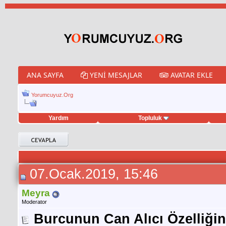
ANA SAYFA
YENI MESAJLAR
AVATAR EKLE
Yorumcuyuz.Org
Yardım
Topluluk
porno izle
twitter retweet hilesi
07.Ocak.2019, 15:46
Meyra
Moderator
Burcunun Can Alıcı Özelliği