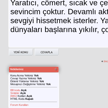
Yaratıcı, cömert, sıcak ve çe
sevincim çoktur. Devamlı ak
sevgiyi hissetmek isterler. Yal
dünyaları başlarına yıkılır, ç
«
önc
Yetkileriniz
Konu Acma Yetkiniz
Yok
Cevap Yazma Yetkiniz
Yok
Eklenti Yükleme Yetkiniz
Yok
Mesajınızı Değiştirme Yetkiniz
Yok
BB kodu
Açık
Smileler
Açık
[IMG]
Kodları
Açık
HTML-Kodu
Kapalı
Forum Kuralları