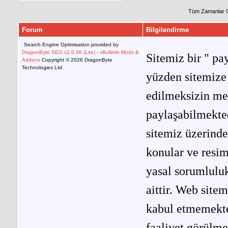
Tüm Zamanlar 
Forum
Bilgilendirme
Search Engine Optimisation provided by
DragonByte SEO v2.0.36 (Lite)
-
vBulletin Mods &
Sitemiz bir " pay
Addons
Copyright © 2026 DragonByte
Technologies Ltd.
yüzden sitemize 
edilmeksizin me
paylaşabilmekted
sitemiz üzerinde
konular ve resi
yasal sorumluluk
aittir. Web site
kabul etmemekted
faaliyet görülm