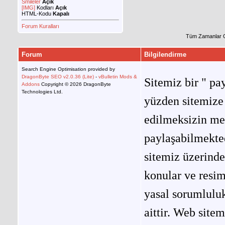
Smileler
Açık
[IMG]
Kodları
Açık
HTML-Kodu
Kapalı
Forum Kuralları
Tüm Zamanlar 
Forum
Bilgilendirme
Search Engine Optimisation provided by
DragonByte SEO v2.0.36 (Lite)
-
vBulletin Mods &
Sitemiz bir " pay
Addons
Copyright © 2026 DragonByte
Technologies Ltd.
yüzden sitemize 
edilmeksizin me
paylaşabilmekted
sitemiz üzerinde
konular ve resi
yasal sorumluluk
aittir. Web site