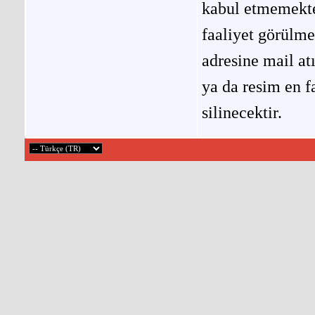
kabul etmemekted
faaliyet görülm
adresine mail at
ya da resim en f
silinecektir.