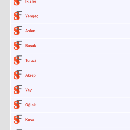
İkizler
Yengeç
Aslan
Başak
Terazi
Akrep
Yay
Oğlak
Kova