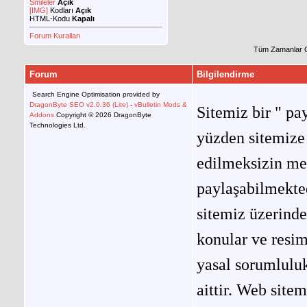
Smileler
Açık
[IMG]
Kodları
Açık
HTML-Kodu
Kapalı
Forum Kuralları
Tüm Zamanlar 
Forum
Bilgilendirme
Search Engine Optimisation provided by
DragonByte SEO v2.0.36 (Lite)
-
vBulletin Mods &
Sitemiz bir " pay
Addons
Copyright © 2026 DragonByte
Technologies Ltd.
yüzden sitemize 
edilmeksizin me
paylaşabilmekted
sitemiz üzerinde
konular ve resi
yasal sorumluluk
aittir. Web site