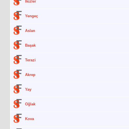
İkizler
Yengeç
Aslan
Başak
Terazi
Akrep
Yay
Oğlak
Kova