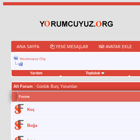
ANA SAYFA
YENI MESAJLAR
AVATAR EKLE
Yorumcuyuz.Org
Yardım
Topluluk
porno izle
twitter retweet hilesi
Alt Forum
: Günlük Burç Yorumları
Forum
Koç
Boğa