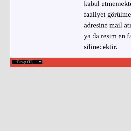
kabul etmemekted
faaliyet görülm
adresine mail at
ya da resim en f
silinecektir.