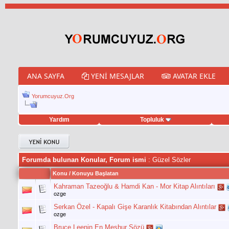
ANA SAYFA
YENI MESAJLAR
AVATAR EKLE
Yorumcuyuz.Org
Yardım
Topluluk
et hilesi
Forumda bulunan Konular, Forum ismi
: Güzel Sözler
Konu
/
Konuyu Başlatan
Kahraman Tazeoğlu & Hamdi Kan - Mor Kitap Alıntıları
ozge
Serkan Özel - Kapalı Gişe Karanlık Kitabından Alıntılar
ozge
Bruce Leenin En Meşhur Sözü