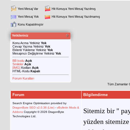
Yeni Mesaj Var
Hit Konuya Yeni Mesaj Yazılmış
Yeni Mesaj Yok
Hit Konuya Yeni Mesaj Yazılmamış
Konu Kapatılmıştır
Yetkileriniz
Konu Acma Yetkiniz
Yok
Cevap Yazma Yetkiniz
Yok
Eklenti Yükleme Yetkiniz
Yok
Mesajınızı Değiştirme Yetkiniz
Yok
BB kodu
Açık
Smileler
Açık
[IMG]
Kodları
Açık
HTML-Kodu
Kapalı
Forum Kuralları
Tüm Zamanlar 
Forum
Bilgilendirme
Search Engine Optimisation provided by
DragonByte SEO v2.0.36 (Lite)
-
vBulletin Mods &
Sitemiz bir " pay
Addons
Copyright © 2026 DragonByte
Technologies Ltd.
yüzden sitemize 