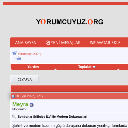
ANA SAYFA
YENI MESAJLAR
AVATAR EKLE
Yorumcuyuz.Org
Yardım
Topluluk
weet hilesi
20.Eylül.2022, 06:17
Meyra
Moderator
Sonbahar Stilinize İLVİ İle Modern Dokunuşlar!
Şehirli ve modern kadının güçlü duruşuna dokunan yenilikçi formlarda