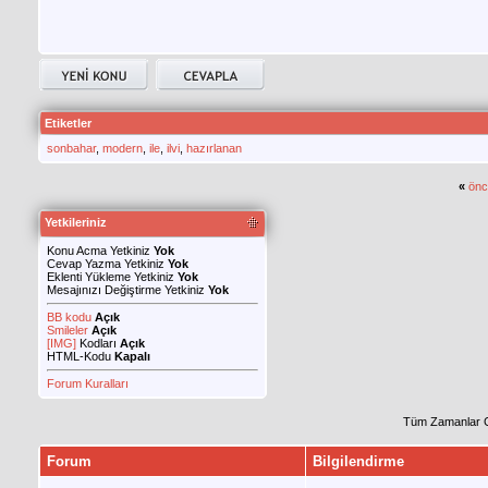
Etiketler
sonbahar
,
modern
,
ile
,
ilvi
,
hazırlanan
«
önc
Yetkileriniz
Konu Acma Yetkiniz
Yok
Cevap Yazma Yetkiniz
Yok
Eklenti Yükleme Yetkiniz
Yok
Mesajınızı Değiştirme Yetkiniz
Yok
BB kodu
Açık
Smileler
Açık
[IMG]
Kodları
Açık
HTML-Kodu
Kapalı
Forum Kuralları
Tüm Zamanlar 
Forum
Bilgilendirme