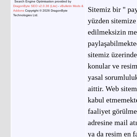
Search Engine Optimisation provided by
DragonByte SEO v2.0.36 (Lite)
-
vBulletin Mods &
Sitemiz bir " pay
Addons
Copyright © 2026 DragonByte
Technologies Ltd.
yüzden sitemize 
edilmeksizin me
paylaşabilmekted
sitemiz üzerinde
konular ve resi
yasal sorumluluk
aittir. Web site
kabul etmemekted
faaliyet görülm
adresine mail at
ya da resim en f