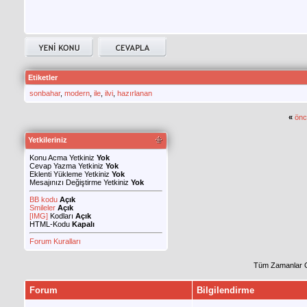
Etiketler
sonbahar
,
modern
,
ile
,
ilvi
,
hazırlanan
«
önc
Yetkileriniz
Konu Acma Yetkiniz
Yok
Cevap Yazma Yetkiniz
Yok
Eklenti Yükleme Yetkiniz
Yok
Mesajınızı Değiştirme Yetkiniz
Yok
BB kodu
Açık
Smileler
Açık
[IMG]
Kodları
Açık
HTML-Kodu
Kapalı
Forum Kuralları
Tüm Zamanlar 
Forum
Bilgilendirme