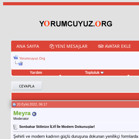
ANA SAYFA
YENI MESAJLAR
AVATAR EKLE
Yorumcuyuz.Org
Yardım
Topluluk
eet hilesi
20.Eylül.2022, 06:17
Meyra
Moderator
Sonbahar Stilinize İLVİ İle Modern Dokunuşlar!
Şehirli ve modern kadının güçlü duruşuna dokunan yenilikçi formlarda