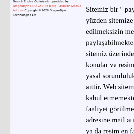
Search Engine Optimisation provided by
DragonByte SEO v2.0.36 (Lite)
-
vBulletin Mods &
Sitemiz bir " pay
Addons
Copyright © 2026 DragonByte
Technologies Ltd.
yüzden sitemize 
edilmeksizin me
paylaşabilmekted
sitemiz üzerinde
konular ve resi
yasal sorumluluk
aittir. Web site
kabul etmemekted
faaliyet görülm
adresine mail at
ya da resim en f