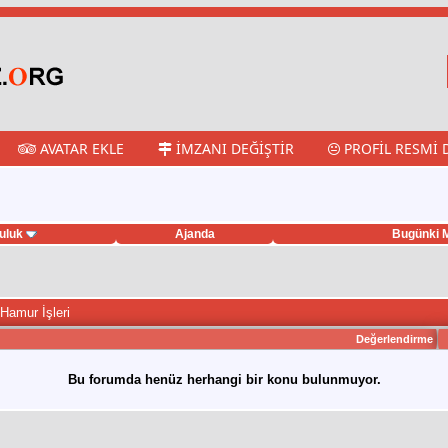
AVATAR EKLE
İMZANI DEĞIŞTIR
PROFIL RESMI 
uluk
Ajanda
Bugünki M
Hamur İşleri
Değerlendirme
Bu forumda henüz herhangi bir konu bulunmuyor.