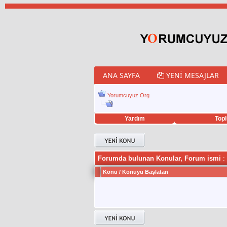
ANA SAYFA
YENI MESAJLAR
Yorumcuyuz.Org
Yardım
Topl
porno izle
twitter retweet hilesi
Forumda bulunan Konular, Forum ismi
: 
Konu
/
Konuyu Başlatan