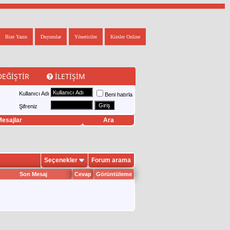
Bize Yazın
Duyurular
Yöneticiler
Kimler Online
DEĞIŞTIR
İLETIŞIM
Kullanıcı Adı
Beni hatırla
Şifreniz
esajlar
Ara
Seçenekler
Forum arama
Son Mesaj
Cevap
Görüntüleme