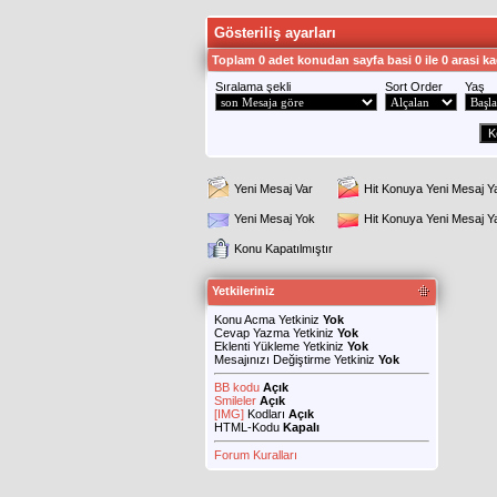
Gösteriliş ayarları
Toplam 0 adet konudan sayfa basi 0 ile 0 arasi ka
Sıralama şekli
Sort Order
Yaş
Yeni Mesaj Var
Hit Konuya Yeni Mesaj Y
Yeni Mesaj Yok
Hit Konuya Yeni Mesaj 
Konu Kapatılmıştır
Yetkileriniz
Konu Acma Yetkiniz
Yok
Cevap Yazma Yetkiniz
Yok
Eklenti Yükleme Yetkiniz
Yok
Mesajınızı Değiştirme Yetkiniz
Yok
BB kodu
Açık
Smileler
Açık
[IMG]
Kodları
Açık
HTML-Kodu
Kapalı
Forum Kuralları