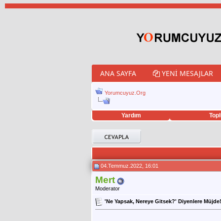
ANA SAYFA
YENI MESAJLAR
Yorumcuyuz.Org
Yardım
Topl
porno izle
twitter retweet hilesi
04.Temmuz.2022, 16:01
Mert
Moderator
'Ne Yapsak, Nereye Gitsek?' Diyenlere Müjde! 