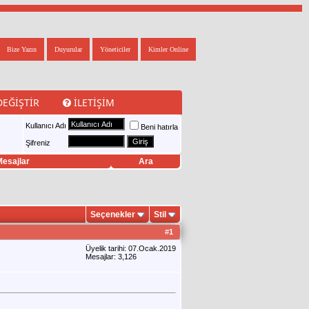
Bize Yazın
Duyurular
Yöneticiler
Kimler Online
DEĞIŞTIR
İLETIŞIM
Kullanıcı Adı
Beni hatırla
Şifreniz
esajlar
Ara
Seçenekler
Stil
#
1
Üyelik tarihi: 07.Ocak.2019
Mesajlar: 3,126