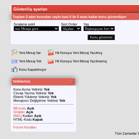
Gösteriliş ayarları
Toplam 0 adet konudan sayfa basi 0 ile 0 arasi kadar konu gösteriliyor
Sıralama şekli
Sort Order
Yaş
Yeni Mesaj Var
Hit Konuya Yeni Mesaj Yazılmış
Yeni Mesaj Yok
Hit Konuya Yeni Mesaj Yazılmamış
Konu Kapatılmıştır
Yetkileriniz
Konu Acma Yetkiniz
Yok
Cevap Yazma Yetkiniz
Yok
Eklenti Yükleme Yetkiniz
Yok
Mesajınızı Değiştirme Yetkiniz
Yok
BB kodu
Açık
Smileler
Açık
[IMG]
Kodları
Açık
HTML-Kodu
Kapalı
Forum Kuralları
Tüm Zamanlar 