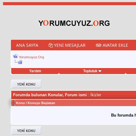
ANA SAYFA
YENI MESAJLAR
AVATAR EKLE
Yorumcuyuz.Org
Yardım
Topluluk
weet hilesi
Forumda bulunan Konular, Forum ismi
: İkizler
Konu
/
Konuyu Başlatan
Bu forumda h