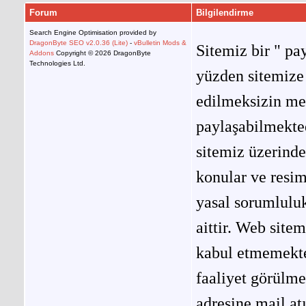
Forum
Bilgilendirme
Search Engine Optimisation provided by
DragonByte SEO v2.0.36 (Lite)
-
vBulletin Mods &
Sitemiz bir " pay
Addons
Copyright © 2026 DragonByte
Technologies Ltd.
yüzden sitemize 
edilmeksizin me
paylaşabilmekted
sitemiz üzerinde
konular ve resi
yasal sorumluluk
aittir. Web site
kabul etmemekted
faaliyet görülm
adresine mail at