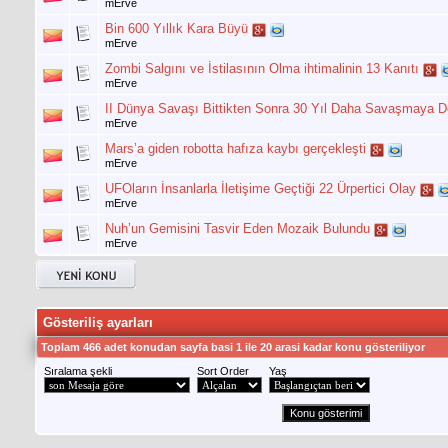
mErve
Bin 600 Yıllık Kara Büyü
mErve
Zombi Salgını ve İstilasının Olma ihtimalinin 13 Kanıtı
mErve
II Dünya Savaşı Bittikten Sonra 30 Yıl Daha Savaşmaya 
mErve
Mars’a giden robotta hafıza kaybı gerçekleşti
mErve
UFOların İnsanlarla İletişime Geçtiği 22 Ürpertici Olay
mErve
Nuh’un Gemisini Tasvir Eden Mozaik Bulundu
mErve
Gösteriliş ayarları
Toplam 466 adet konudan sayfa basi 1 ile 20 arasi kadar konu gösteriliyor
Sıralama şekli
Sort Order
Yaş