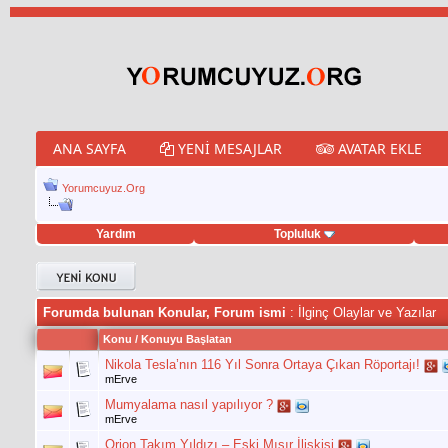
ANA SAYFA
YENI MESAJLAR
AVATAR EKLE
Yorumcuyuz.Org
Yardım
Topluluk
eet hilesi
Forumda bulunan Konular, Forum ismi
: İlginç Olaylar ve Yazılar
Konu
/
Konuyu Başlatan
Nikola Tesla’nın 116 Yıl Sonra Ortaya Çıkan Röportajı!
mErve
Mumyalama nasıl yapılıyor ?
mErve
Orion Takım Yıldızı – Eski Mısır İlişkisi