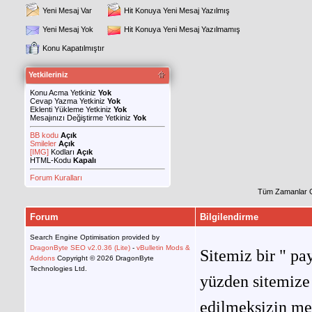
Yeni Mesaj Var
Hit Konuya Yeni Mesaj Yazılmış
Yeni Mesaj Yok
Hit Konuya Yeni Mesaj Yazılmamış
Konu Kapatılmıştır
Yetkileriniz
Konu Acma Yetkiniz
Yok
Cevap Yazma Yetkiniz
Yok
Eklenti Yükleme Yetkiniz
Yok
Mesajınızı Değiştirme Yetkiniz
Yok
BB kodu
Açık
Smileler
Açık
[IMG]
Kodları
Açık
HTML-Kodu
Kapalı
Forum Kuralları
Tüm Zamanlar 
Forum
Bilgilendirme
Search Engine Optimisation provided by
DragonByte SEO v2.0.36 (Lite)
-
vBulletin Mods &
Sitemiz bir " pay
Addons
Copyright © 2026 DragonByte
Technologies Ltd.
yüzden sitemize 
edilmeksizin me