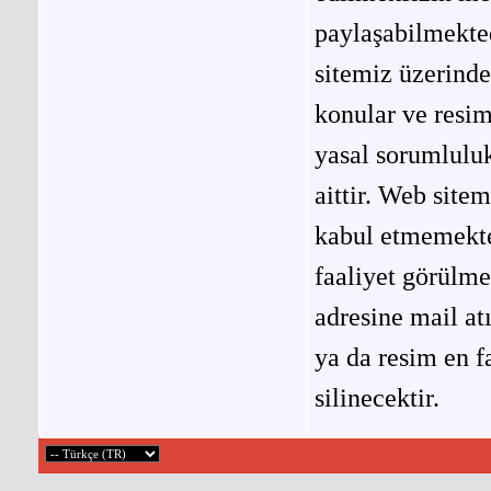
paylaşabilmekted
sitemiz üzerinde
konular ve resi
yasal sorumluluk
aittir. Web site
kabul etmemekted
faaliyet görülm
adresine mail at
ya da resim en f
silinecektir.