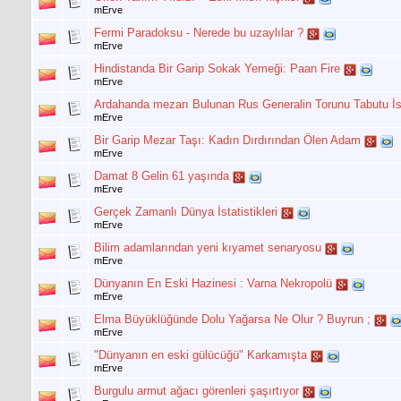
mErve
Fermi Paradoksu - Nerede bu uzaylılar ?
mErve
Hindistanda Bir Garip Sokak Yemeği: Paan Fire
mErve
Ardahanda mezarı Bulunan Rus Generalin Torunu Tabutu İs
mErve
Bir Garip Mezar Taşı: Kadın Dırdırından Ölen Adam
mErve
Damat 8 Gelin 61 yaşında
mErve
Gerçek Zamanlı Dünya İstatistikleri
mErve
Bilim adamlarından yeni kıyamet senaryosu
mErve
Dünyanın En Eski Hazinesi : Varna Nekropolü
mErve
Elma Büyüklüğünde Dolu Yağarsa Ne Olur ? Buyrun ;
mErve
"Dünyanın en eski gülücüğü" Karkamışta
mErve
Burgulu armut ağacı görenleri şaşırtıyor