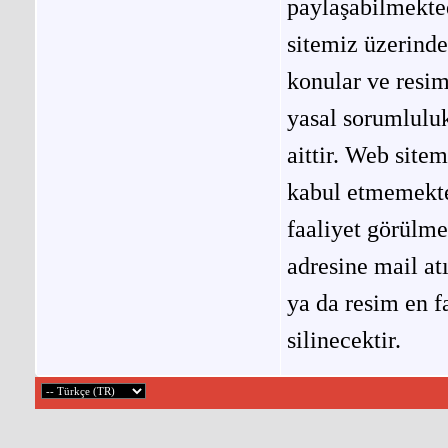
paylaşabilmekted
sitemiz üzerinde
konular ve resi
yasal sorumluluk
aittir. Web site
kabul etmemekted
faaliyet görülm
adresine mail at
ya da resim en f
silinecektir.