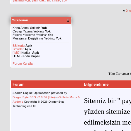
yaşlandıkça
,
yaşındaki
,
bir
,
cinsel
,
çok
«
önc
Yetkileriniz
Konu Acma Yetkiniz
Yok
Cevap Yazma Yetkiniz
Yok
Eklenti Yükleme Yetkiniz
Yok
Mesajınızı Değiştirme Yetkiniz
Yok
BB kodu
Açık
Smileler
Açık
[IMG]
Kodları
Açık
HTML-Kodu
Kapalı
Forum Kuralları
Tüm Zamanlar 
Forum
Bilgilendirme
Search Engine Optimisation provided by
DragonByte SEO v2.0.36 (Lite)
-
vBulletin Mods &
Sitemiz bir " pay
Addons
Copyright © 2026 DragonByte
Technologies Ltd.
yüzden sitemize 
edilmeksizin me