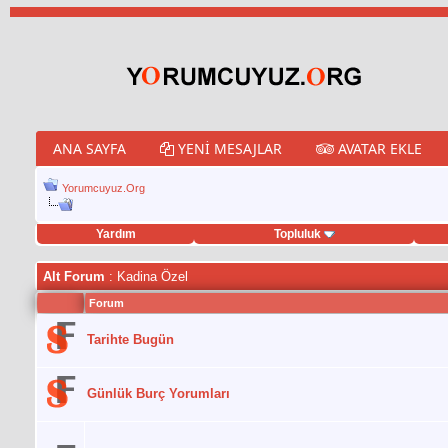
ANA SAYFA
YENI MESAJLAR
AVATAR EKLE
Yorumcuyuz.Org
Yardım
Topluluk
weet hilesi
Alt Forum
: Kadina Özel
Forum
Tarihte Bugün
Günlük Burç Yorumları