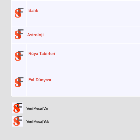
Balık
Astroloji
Rüya Tabirleri
Fal Dünyası
Yeni Mesaj Var
Yeni Mesaj Yok