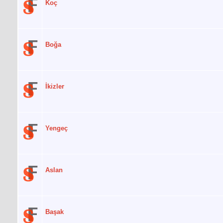
Koç
Boğa
İkizler
Yengeç
Aslan
Başak