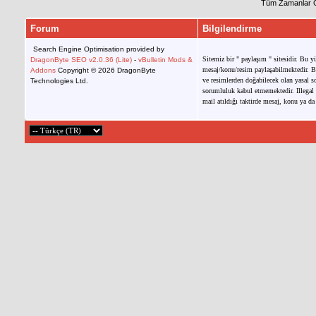
Tüm Zamanlar 
Forum
Bilgilendirme
Search Engine Optimisation provided by
Sitemiz bir " paylaşım " sitesidir. Bu y
DragonByte SEO v2.0.36 (Lite)
-
vBulletin Mods &
mesaj/konu/resim paylaşabilmektedir. Bu
Addons
Copyright © 2026 DragonByte
ve resimlerden doğabilecek olan yasal so
Technologies Ltd.
sorumluluk kabul etmemektedir. Illegal 
mail atıldığı taktirde mesaj, konu ya da 