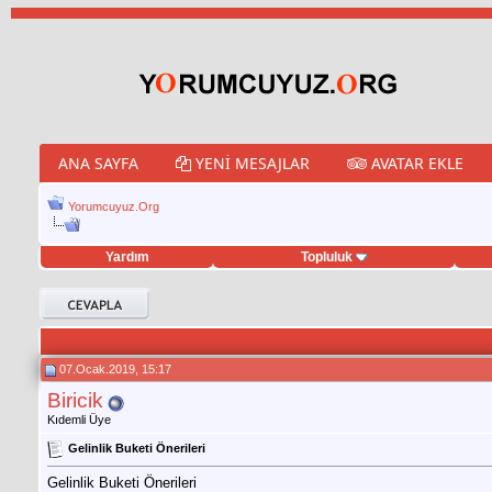
ANA SAYFA
YENI MESAJLAR
AVATAR EKLE
Yorumcuyuz.Org
Yardım
Topluluk
weet hilesi
07.Ocak.2019, 15:17
Biricik
Kıdemli Üye
Gelinlik Buketi Önerileri
Gelinlik Buketi Önerileri