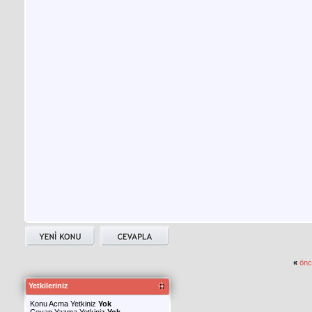
«
önc
Yetkileriniz
Konu Acma Yetkiniz
Yok