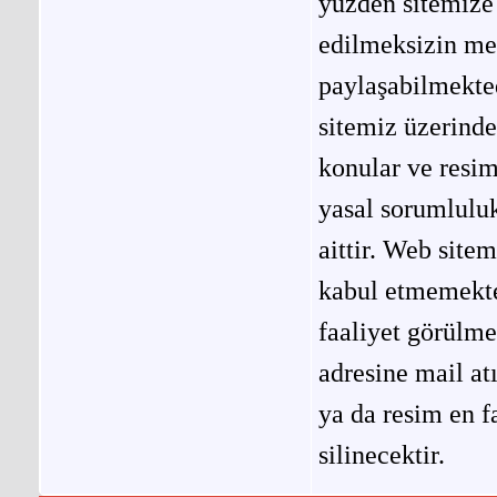
yüzden sitemize 
edilmeksizin me
paylaşabilmekted
sitemiz üzerinde
konular ve resi
yasal sorumluluk
aittir. Web site
kabul etmemekted
faaliyet görülm
adresine mail at
ya da resim en f
silinecektir.