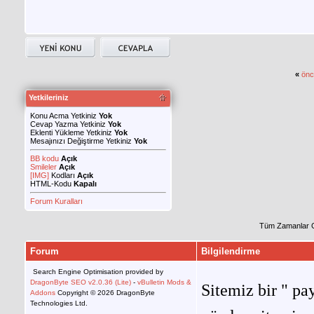
«
önc
Yetkileriniz
Konu Acma Yetkiniz
Yok
Cevap Yazma Yetkiniz
Yok
Eklenti Yükleme Yetkiniz
Yok
Mesajınızı Değiştirme Yetkiniz
Yok
BB kodu
Açık
Smileler
Açık
[IMG]
Kodları
Açık
HTML-Kodu
Kapalı
Forum Kuralları
Tüm Zamanlar 
Forum
Bilgilendirme
Search Engine Optimisation provided by
DragonByte SEO v2.0.36 (Lite)
-
vBulletin Mods &
Sitemiz bir " pay
Addons
Copyright © 2026 DragonByte
Technologies Ltd.