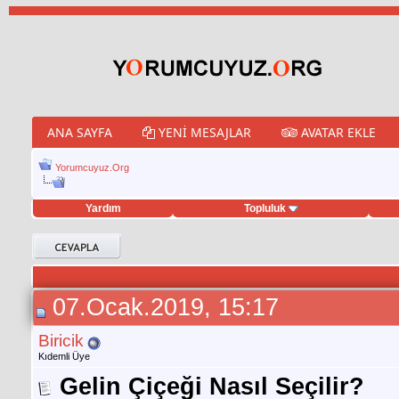
ANA SAYFA
YENI MESAJLAR
AVATAR EKLE
Yorumcuyuz.Org
Yardım
Topluluk
porno izle
twitter retweet hilesi
07.Ocak.2019, 15:17
Biricik
Kıdemli Üye
Gelin Çiçeği Nasıl Seçilir?