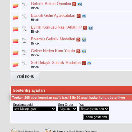
Gelinlik Buketi Önerileri
Biricik
Baskılı Gelin Ayakkabıları
Biricik
Evlilik Korkusu Nasıl Atlatılır?
Biricik
Bolerolu Gelinlik Modelleri
Biricik
Geline Neden Kına Yakılır
Biricik
Sırt Detaylı Gelinlik Modelleri
Biricik
Gösteriliş ayarları
Toplam 268 adet konudan sayfa basi 1 ile 20 arasi kadar konu gösteriliyor
Sıralama şekli
Sort Order
Yaş
Yeni Mesaj Var
Hit Konuya Yeni Mesaj Yazılmış