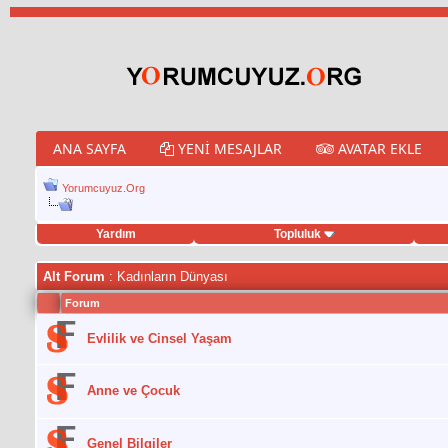
ANA SAYFA
YENI MESAJLAR
AVATAR EKLE
Yorumcuyuz.Org
Yardım
Topluluk
eet hilesi
Alt Forum
: Kadınların Dünyası
Forum
Evlilik ve Cinsel Yaşam
Anne ve Çocuk
Genel Bilgiler