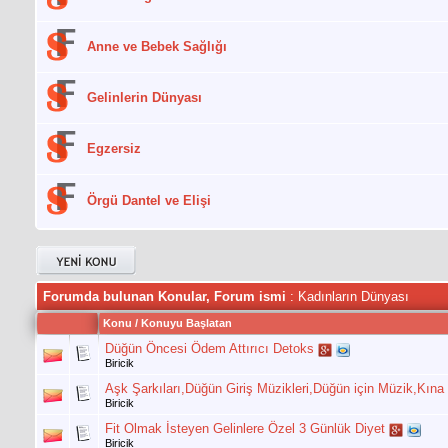
Anne ve Bebek Sağlığı
Gelinlerin Dünyası
Egzersiz
Örgü Dantel ve Elişi
Forumda bulunan Konular, Forum ismi
: Kadınların Dünyası
Konu
/
Konuyu Başlatan
Düğün Öncesi Ödem Attırıcı Detoks
Biricik
Aşk Şarkıları,Düğün Giriş Müzikleri,Düğün için Müzik,Kına
Biricik
Fit Olmak İsteyen Gelinlere Özel 3 Günlük Diyet
Biricik