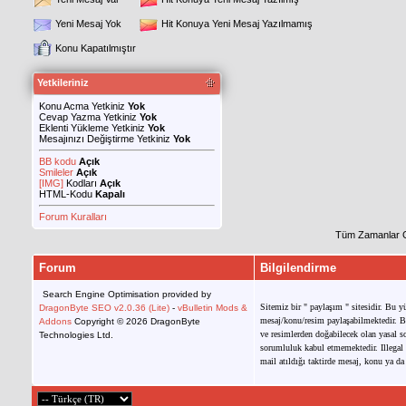
Yeni Mesaj Yok
Hit Konuya Yeni Mesaj Yazılmamış
Konu Kapatılmıştır
Yetkileriniz
Konu Acma Yetkiniz
Yok
Cevap Yazma Yetkiniz
Yok
Eklenti Yükleme Yetkiniz
Yok
Mesajınızı Değiştirme Yetkiniz
Yok
BB kodu
Açık
Smileler
Açık
[IMG]
Kodları
Açık
HTML-Kodu
Kapalı
Forum Kuralları
Tüm Zamanlar 
Forum
Bilgilendirme
Search Engine Optimisation provided by
Sitemiz bir " paylaşım " sitesidir. Bu y
DragonByte SEO v2.0.36 (Lite)
-
vBulletin Mods &
mesaj/konu/resim paylaşabilmektedir. Bu
Addons
Copyright © 2026 DragonByte
ve resimlerden doğabilecek olan yasal so
Technologies Ltd.
sorumluluk kabul etmemektedir. Illegal 
mail atıldığı taktirde mesaj, konu ya da 