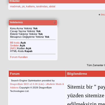
Etiketler
madımak
,
pir
,
katliamı
,
tarafından
,
abdal
«
önc
Yetkileriniz
Konu Acma Yetkiniz
Yok
Cevap Yazma Yetkiniz
Yok
Eklenti Yükleme Yetkiniz
Yok
Mesajınızı Değiştirme Yetkiniz
Yok
BB kodu
Açık
Smileler
Açık
[IMG]
Kodları
Açık
HTML-Kodu
Kapalı
Forum Kuralları
Tüm Zamanlar 
Forum
Bilgilendirme
Search Engine Optimisation provided by
DragonByte SEO v2.0.36 (Lite)
-
vBulletin Mods &
Sitemiz bir " pay
Addons
Copyright © 2026 DragonByte
Technologies Ltd.
yüzden sitemize 
edilmeksizin me