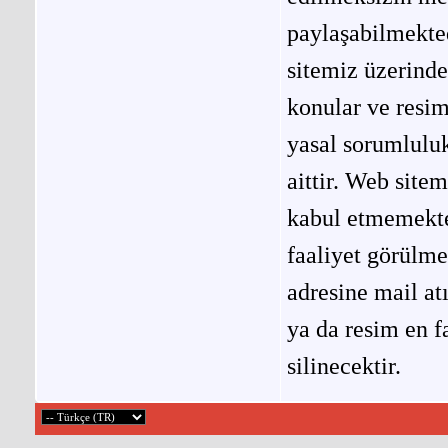
paylaşabilmekted
sitemiz üzerinde
konular ve resi
yasal sorumluluk
aittir. Web site
kabul etmemekted
faaliyet görülm
adresine mail at
ya da resim en f
silinecektir.