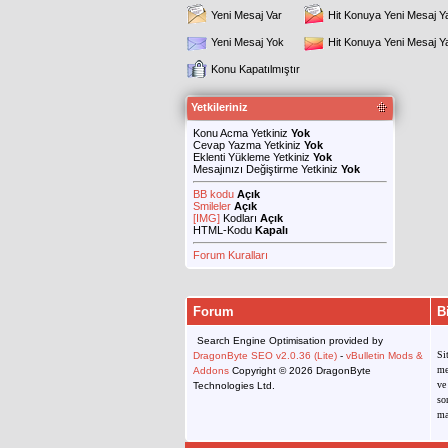
Yeni Mesaj Var
Hit Konuya Yeni Mesaj Y
Yeni Mesaj Yok
Hit Konuya Yeni Mesaj 
Konu Kapatılmıştır
Yetkileriniz
Konu Acma Yetkiniz
Yok
Cevap Yazma Yetkiniz
Yok
Eklenti Yükleme Yetkiniz
Yok
Mesajınızı Değiştirme Yetkiniz
Yok
BB kodu
Açık
Smileler
Açık
[IMG]
Kodları
Açık
HTML-Kodu
Kapalı
Forum Kuralları
Forum
B
Search Engine Optimisation provided by
Si
DragonByte SEO v2.0.36 (Lite)
-
vBulletin Mods &
me
Addons
Copyright © 2026 DragonByte
ve
Technologies Ltd.
so
ma