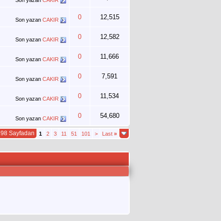
Son yazan
CAKIR
0
12,515
Son yazan
CAKIR
0
12,582
Son yazan
CAKIR
0
11,666
Son yazan
CAKIR
0
7,591
Son yazan
CAKIR
0
11,534
Son yazan
CAKIR
0
54,680
Son yazan
CAKIR
398 Sayfadan
1
2
3
11
51
101
>
Last
»