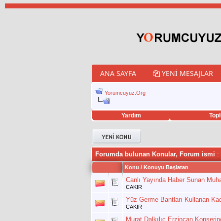
ANA SAYFA
YENI MESAJLAR
Yorumcuyuz.Org
Yardım
Topl
porno izle
twitter retweet hilesi
Forumda bulunan Konular, Forum ismi
: 
Konu
/
Konuyu Başlatan
Canlı Yayında Haber Sunan Muhab
CAKIR
Yüz Germe Bantları Kullanan Kad
CAKIR
Murat Dalkılıç Erzincan Konserin