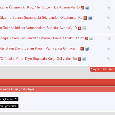
uğunu Öğrenen Ali Koç, 'Her Güzelin Bir Kusuru Var' D
 Çıkarma Seansı Sırasındaki Sözlerinden Oluşturulan Re
on Rezervi İddiası Vatandaşlara Soruldu: Avrupa'yı D
acağız' Diyen Çocuklardan Dayıya Efsane Kapak: 'O Sizi
Ölsün' Diyen Dayı: 'Benim Param Var, Parası Olmayanın
'Or*spular Yanın Diye Sopalarla Karşı Geliyorlar, Bu
Sayfa 1 Toplam 
si kadar konu gösteriliyor