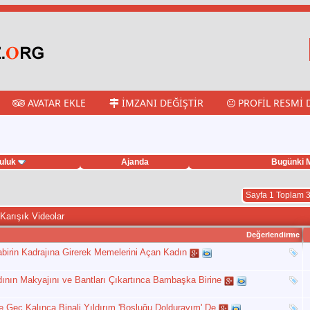
AVATAR EKLE
İMZANI DEĞIŞTIR
PROFIL RESMI 
uluk
Ajanda
Bugünki M
Sayfa 1 Toplam 
Karışık Videolar
Değerlendirme
irin Kadrajına Girerek Memelerini Açan Kadın
ının Makyajını ve Bantları Çıkartınca Bambaşka Birine
e Geç Kalınca Binali Yıldırım 'Boşluğu Doldurayım' De