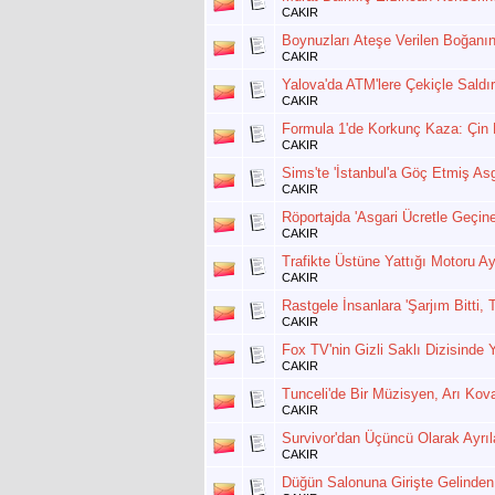
CAKIR
Boynuzları Ateşe Verilen Boğanın
CAKIR
Yalova'da ATM'lere Çekiçle Saldır
CAKIR
Formula 1'de Korkunç Kaza: Çin 
CAKIR
Sims'te 'İstanbul'a Göç Etmiş As
CAKIR
Röportajda 'Asgari Ücretle Geçin
CAKIR
Trafikte Üstüne Yattığı Motoru A
CAKIR
Rastgele İnsanlara 'Şarjım Bitti,
CAKIR
Fox TV'nin Gizli Saklı Dizisind
CAKIR
Tunceli'de Bir Müzisyen, Arı Kov
CAKIR
Survivor'dan Üçüncü Olarak Ayrı
CAKIR
Düğün Salonuna Girişte Gelinden