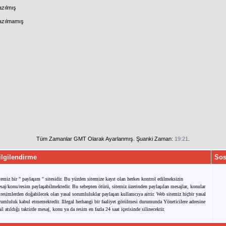
azılmış
Yazılmamış
Tüm Zamanlar GMT Olarak Ayarlanmış. Şuanki Zaman:
19:21
.
ilgilendirme
Sos
temiz bir " paylaşım " sitesidir. Bu yüzden sitemize kayıt olan herkes kontrol edilmeksizin
saj/konu/resim paylaşabilmektedir. Bu sebepten ötürü, sitemiz üzerinden paylaşılan mesajlar, konular
 resimlerden doğabilecek olan yasal sorumluluklar paylaşan kullanıcıya aittir. Web sitemiz hiçbir yasal
rumluluk kabul etmemektedir. Illegal herhangi bir faaliyet görülmesi durumunda Yöneticilere adresine
il atıldığı taktirde mesaj, konu ya da resim en fazla 24 saat içerisinde silinecektir.