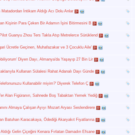
 Matadordan İntikam Aldığı Acı Dolu Anlar
an Kişinin Para Çeken Bir Adamın İşini Bitirmesini B
Pilot Guanyu Zhou Ters Takla Atıp Metrelerce Sürüklend
gari Ücretle Geçinen, Muhafazakar ve 3 Çocuklu Aile'
ebiliyorum' Diyen Dayı, Almanya'da Yaşayıp 27 Bin Lir
yaklarıyla Kullanan Sülalesi Rahat Adanalı Dayı Günde
 Telefonunuzu Kullanabilir miyim?' Diyerek Telefon Ç
e Yer Alan Figüranın, Sahnede Boş Tabaktan Yemek Yediğ
anını Almaya Çalışan Ayıyı Mozart Aryası Seslendirere
lan Batuhan Karacakaya, Ödediği Akaryakıt Fiyatlarına
 Aldığı Gelin Çiçeğini Kenara Fırlatan Damadın Efsane