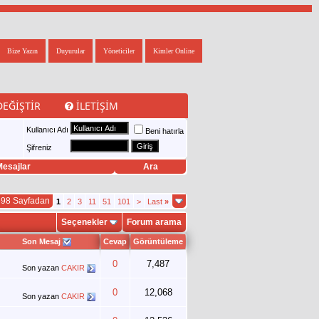
Bize Yazın
Duyurular
Yöneticiler
Kimler Online
DEĞIŞTIR
İLETIŞIM
Kullanıcı Adı
Beni hatırla
Şifreniz
esajlar
Ara
398 Sayfadan
1
2
3
11
51
101
>
Last
»
Seçenekler
Forum arama
Son Mesaj
Cevap
Görüntüleme
0
7,487
Son yazan
CAKIR
0
12,068
Son yazan
CAKIR