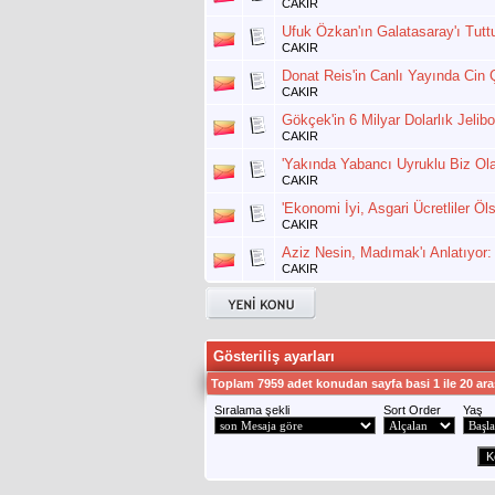
CAKIR
Ufuk Özkan'ın Galatasaray'ı Tutt
CAKIR
Donat Reis'in Canlı Yayında Cin
CAKIR
Gökçek'in 6 Milyar Dolarlık Jelib
CAKIR
'Yakında Yabancı Uyruklu Biz Ol
CAKIR
'Ekonomi İyi, Asgari Ücretliler 
CAKIR
Aziz Nesin, Madımak'ı Anlatıyor: 
CAKIR
Gösteriliş ayarları
Toplam 7959 adet konudan sayfa basi 1 ile 20 ara
Sıralama şekli
Sort Order
Yaş