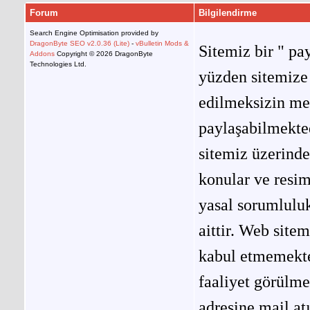
Forum
Bilgilendirme
Search Engine Optimisation provided by
DragonByte SEO v2.0.36 (Lite)
-
vBulletin Mods &
Sitemiz bir " pay
Addons
Copyright © 2026 DragonByte
Technologies Ltd.
yüzden sitemize 
edilmeksizin me
paylaşabilmekted
sitemiz üzerinde
konular ve resi
yasal sorumluluk
aittir. Web site
kabul etmemekted
faaliyet görülm
adresine mail at