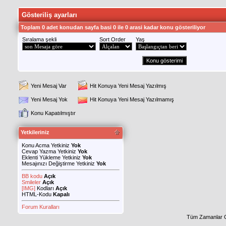
Gösteriliş ayarları
Toplam 0 adet konudan sayfa basi 0 ile 0 arasi kadar konu gösteriliyor
Sıralama şekli
Sort Order
Yaş
Yeni Mesaj Var
Hit Konuya Yeni Mesaj Yazılmış
Yeni Mesaj Yok
Hit Konuya Yeni Mesaj Yazılmamış
Konu Kapatılmıştır
Yetkileriniz
Konu Acma Yetkiniz
Yok
Cevap Yazma Yetkiniz
Yok
Eklenti Yükleme Yetkiniz
Yok
Mesajınızı Değiştirme Yetkiniz
Yok
BB kodu
Açık
Smileler
Açık
[IMG]
Kodları
Açık
HTML-Kodu
Kapalı
Forum Kuralları
Tüm Zamanlar 