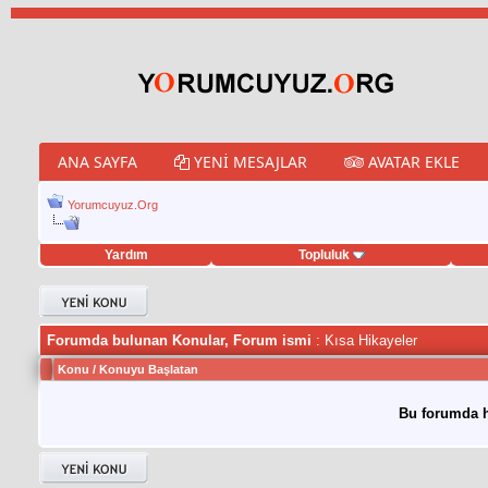
ANA SAYFA
YENI MESAJLAR
AVATAR EKLE
Yorumcuyuz.Org
Yardım
Topluluk
weet hilesi
Forumda bulunan Konular, Forum ismi
: Kısa Hikayeler
Konu
/
Konuyu Başlatan
Bu forumda h