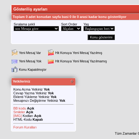
Gösteriliş ayarları
Toplam 0 adet konudan sayfa basi 0 ile 0 arasi kadar konu gösteriliyor
Sıralama şekli
Sort Order
Yaş
Yeni Mesaj Var
Hit Konuya Yeni Mesaj Yazılmış
Yeni Mesaj Yok
Hit Konuya Yeni Mesaj Yazılmamış
Konu Kapatılmıştır
Yetkileriniz
Konu Acma Yetkiniz
Yok
Cevap Yazma Yetkiniz
Yok
Eklenti Yükleme Yetkiniz
Yok
Mesajınızı Değiştirme Yetkiniz
Yok
BB kodu
Açık
Smileler
Açık
[IMG]
Kodları
Açık
HTML-Kodu
Kapalı
Forum Kuralları
Tüm Zamanlar 