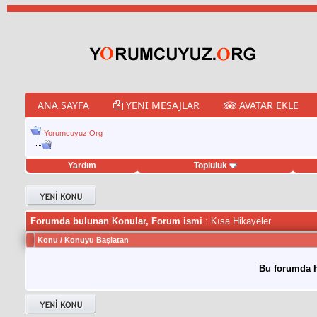
ANA SAYFA
YENI MESAJLAR
AVATAR EKLE
Yorumcuyuz.Org
Yardım
Topluluk
weet hilesi
Forumda bulunan Konular, Forum ismi
: Kısa Hikayeler
Konu
/
Konuyu Başlatan
Bu forumda h