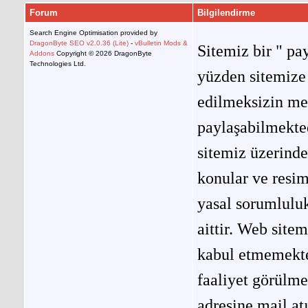
Forum
Bilgilendirme
Search Engine Optimisation provided by
DragonByte SEO v2.0.36 (Lite)
-
vBulletin Mods &
Sitemiz bir " pay
Addons
Copyright © 2026 DragonByte
Technologies Ltd.
yüzden sitemize 
edilmeksizin me
paylaşabilmekted
sitemiz üzerinde
konular ve resi
yasal sorumluluk
aittir. Web site
kabul etmemekted
faaliyet görülm
adresine mail at