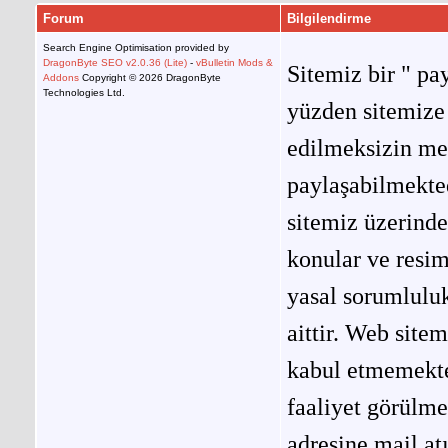
Forum
Bilgilendirme
Search Engine Optimisation provided by
DragonByte SEO v2.0.36 (Lite)
-
vBulletin Mods &
Sitemiz bir " pay
Addons
Copyright © 2026 DragonByte
Technologies Ltd.
yüzden sitemize 
edilmeksizin me
paylaşabilmekted
sitemiz üzerinde
konular ve resi
yasal sorumluluk
aittir. Web site
kabul etmemekted
faaliyet görülm
adresine mail at