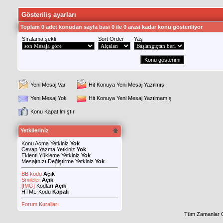
Gösteriliş ayarları
Toplam 0 adet konudan sayfa basi 0 ile 0 arasi kadar konu gösteriliyor
Sıralama şekli
Sort Order
Yaş
Yeni Mesaj Var
Hit Konuya Yeni Mesaj Yazılmış
Yeni Mesaj Yok
Hit Konuya Yeni Mesaj Yazılmamış
Konu Kapatılmıştır
Yetkileriniz
Konu Acma Yetkiniz
Yok
Cevap Yazma Yetkiniz
Yok
Eklenti Yükleme Yetkiniz
Yok
Mesajınızı Değiştirme Yetkiniz
Yok
BB kodu
Açık
Smileler
Açık
[IMG]
Kodları
Açık
HTML-Kodu
Kapalı
Forum Kuralları
Tüm Zamanlar 