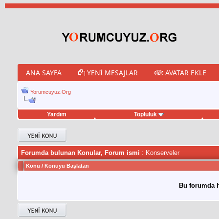
ANA SAYFA
YENI MESAJLAR
AVATAR EKLE
Yorumcuyuz.Org
Yardım
Topluluk
tweet hilesi
Forumda bulunan Konular, Forum ismi
: Konserveler
Konu
/
Konuyu Başlatan
Bu forumda h