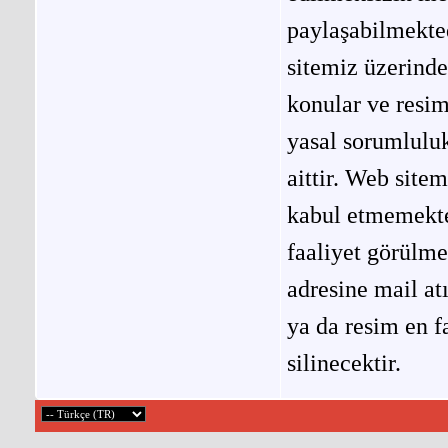
paylaşabilmekted
sitemiz üzerinde
konular ve resi
yasal sorumluluk
aittir. Web site
kabul etmemekted
faaliyet görülm
adresine mail at
ya da resim en f
silinecektir.