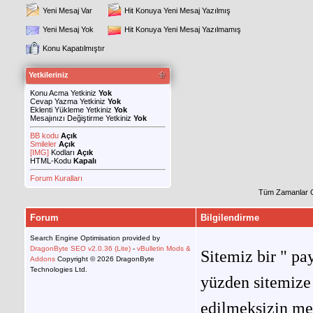
Yeni Mesaj Var
Hit Konuya Yeni Mesaj Yazılmış
Yeni Mesaj Yok
Hit Konuya Yeni Mesaj Yazılmamış
Konu Kapatılmıştır
Yetkileriniz
Konu Acma Yetkiniz
Yok
Cevap Yazma Yetkiniz
Yok
Eklenti Yükleme Yetkiniz
Yok
Mesajınızı Değiştirme Yetkiniz
Yok
BB kodu
Açık
Smileler
Açık
[IMG]
Kodları
Açık
HTML-Kodu
Kapalı
Forum Kuralları
Tüm Zamanlar 
Forum
Bilgilendirme
Search Engine Optimisation provided by
DragonByte SEO v2.0.36 (Lite)
-
vBulletin Mods &
Sitemiz bir " pay
Addons
Copyright © 2026 DragonByte
Technologies Ltd.
yüzden sitemize 
edilmeksizin me