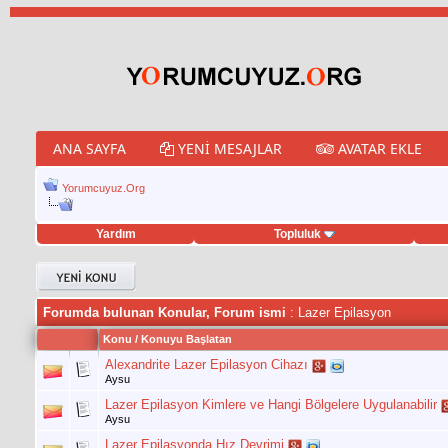
ANA SAYFA
YENI MESAJLAR
AVATAR EKLE
Yorumcuyuz.Org
Yardım
Topluluk
weet hilesi
Forumda bulunan Konular, Forum ismi
: Lazer Epilasyon
Konu
/
Konuyu Başlatan
Alexandrite Lazer Epilasyon Cihazı
Aysu
Lazer Epilasyon Kimlere ve Hangi Bölgelere Uygulanabilir
Aysu
Lazer Epilasyonda Hız Devrimi