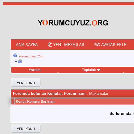
ANA SAYFA
YENI MESAJLAR
AVATAR EKLE
Yorumcuyuz.Org
Yardım
Topluluk
weet hilesi
Forumda bulunan Konular, Forum ismi
: Makarnalar
Konu
/
Konuyu Başlatan
Bu forumda h