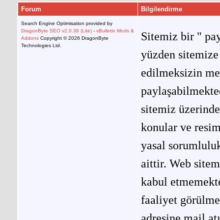
Forum
Bilgilendirme
Search Engine Optimisation provided by
DragonByte SEO v2.0.36 (Lite)
-
vBulletin Mods &
Sitemiz bir " pay
Addons
Copyright © 2026 DragonByte
Technologies Ltd.
yüzden sitemize 
edilmeksizin me
paylaşabilmekted
sitemiz üzerinde
konular ve resi
yasal sorumluluk
aittir. Web site
kabul etmemekted
faaliyet görülm
adresine mail at