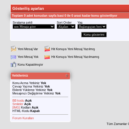
Gösteriliş ayarları
Toplam 0 adet konudan sayfa basi 0 ile 0 arasi kadar konu gösteriliyor
Sıralama şekli
Sort Order
Yaş
Yeni Mesaj Var
Hit Konuya Yeni Mesaj Yazılmış
Yeni Mesaj Yok
Hit Konuya Yeni Mesaj Yazılmamış
Konu Kapatılmıştır
Yetkileriniz
Konu Acma Yetkiniz
Yok
Cevap Yazma Yetkiniz
Yok
Eklenti Yükleme Yetkiniz
Yok
Mesajınızı Değiştirme Yetkiniz
Yok
BB kodu
Açık
Smileler
Açık
[IMG]
Kodları
Açık
HTML-Kodu
Kapalı
Forum Kuralları
Tüm Zamanlar 